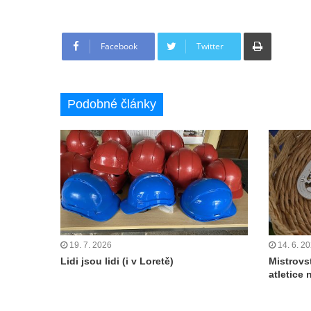
Tisknout
Facebook
Twitter
Podobné články
19. 7. 2026
14. 6. 2
Lidi jsou lidi (i v Loretě)
Mistrovs
atletice