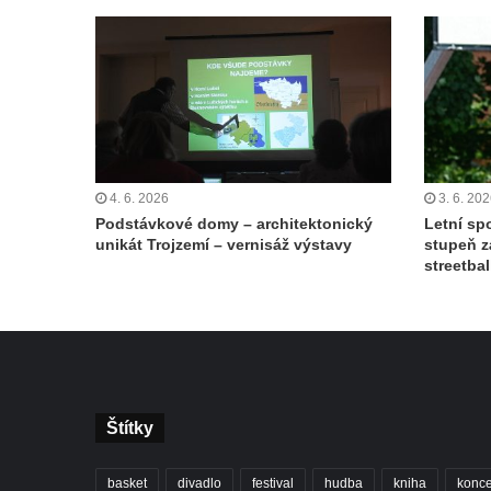
4. 6. 2026
3. 6. 20
Podstávkové domy – architektonický
Letní spo
unikát Trojzemí – vernisáž výstavy
stupeň z
streetbal
Štítky
basket
divadlo
festival
hudba
kniha
konce