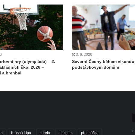
26
3. 6. 2026
rtovní hry (olympiáda) – 2.
Severní Čechy během víkendu 
ákladních škol 2026 –
podstávkovým domům
l a brenbal
rt
Krásná Lípa
Loreta
muzeum
přednáška