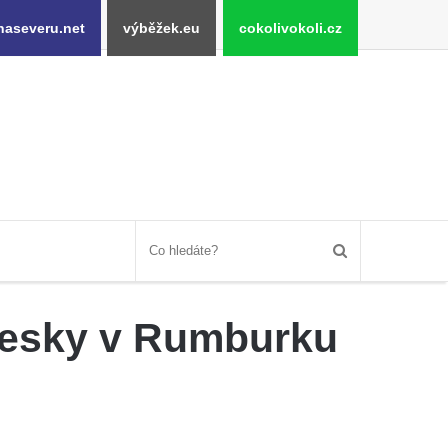
naseveru.net
výběžek.eu
cokolivokoli.cz
desky v Rumburku