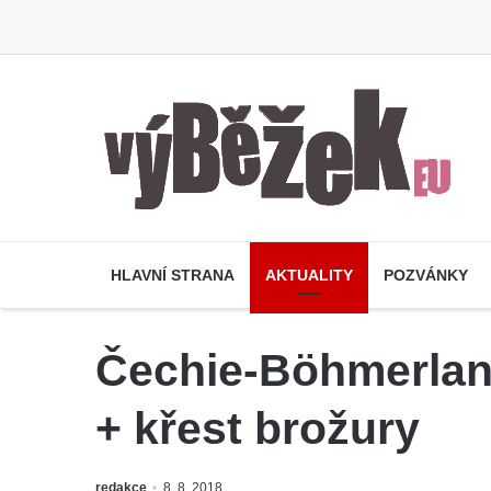
HLAVNÍ STRANA
AKTUALITY
POZVÁNKY
Čechie-Böhmerlan
+ křest brožury
redakce
8. 8. 2018