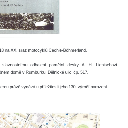
2018 na XX. sraz motocyklů Čechie-Böhmerland.
 slavnostnímu odhalení pamětní desky A. H. Liebischovi
rodném domě v Rumburku, Dělnické ulici čp. 517.
ou právě vydává u příležitosti jeho 130. výročí narození.