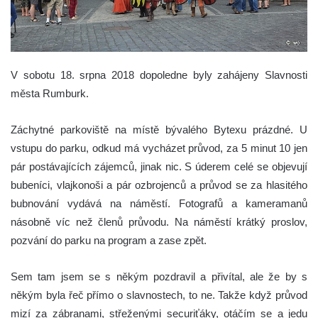
V sobotu 18. srpna 2018 dopoledne byly zahájeny Slavnosti
města Rumburk.
Záchytné parkoviště na místě bývalého Bytexu prázdné. U
vstupu do parku, odkud má vycházet průvod, za 5 minut 10 jen
pár postávajících zájemců, jinak nic. S úderem celé se objevují
bubeníci, vlajkonoši a pár ozbrojenců a průvod se za hlasitého
bubnování vydává na náměstí. Fotografů a kameramanů
násobně víc než členů průvodu. Na náměstí krátký proslov,
pozvání do parku na program a zase zpět.
Sem tam jsem se s někým pozdravil a přivítal, ale že by s
někým byla řeč přímo o slavnostech, to ne. Takže když průvod
mizí za zábranami, střeženými securiťáky, otáčím se a jedu