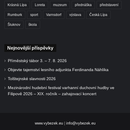
Krásná Lípa
Loreta
muzeum
přednáška
představení
Rumburk
sport
Varnsdorf
výstava
Česká Lípa
Šluknov
škola
Nejnovější příspěvky
Příměstský tábor 3. – 7. 8. 2026
Objevte tajemství lesního adjunkta Ferdinanda Náhlíka
Tolštejnské slavnosti 2026
Mezinárodní hudební festival varhanní duchovní hudby ve
Filipově 2026 – XIX. ročník – zahajovací koncert
www.vybezek.eu
|
info@vybezek.eu