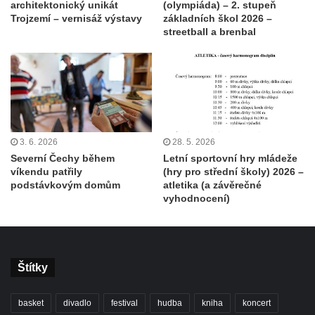
architektonický unikát
(olympiáda) – 2. stupeň
Trojzemí – vernisáž výstavy
základních škol 2026 –
streetball a brenbal
3. 6. 2026
28. 5. 2026
Severní Čechy během
Letní sportovní hry mládeže
víkendu patřily
(hry pro střední školy) 2026 –
podstávkovým domům
atletika (a závěrečné
vyhodnocení)
Štítky
basket
divadlo
festival
hudba
kniha
koncert