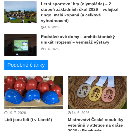
Letní sportovní hry (olympiáda) – 2.
stupeň základních škol 2026 – volejbal,
ringo, malá kopaná (a celkové
vyhodnocení)
4. 6. 2026
Podstávkové domy – architektonický
unikát Trojzemí – vernisáž výstavy
4. 6. 2026
Podobné články
19. 7. 2026
14. 6. 2026
Lidi jsou lidi (i v Loretě)
Mistrovství České republiky
veteránů v atletice na dráze
2026 v Rumburku