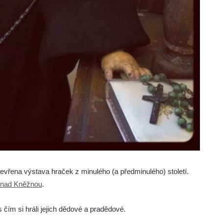
vřena výstava hraček z minulého (a předminulého) století.
nad Kněžnou
.
 čím si hráli jejich dědové a pradědové.