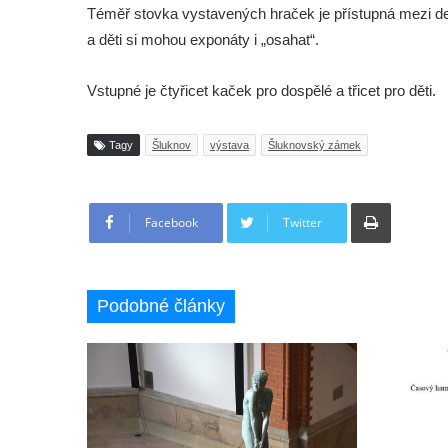
Téměř stovka vystavených hraček je přístupná mezi dev
a děti si mohou exponáty i „osahat“.
Vstupné je čtyřicet kaček pro dospělé a třicet pro děti.
Tagy
Šluknov
výstava
Šluknovský zámek
Tisknout
Facebook
Twitter
Podobné články