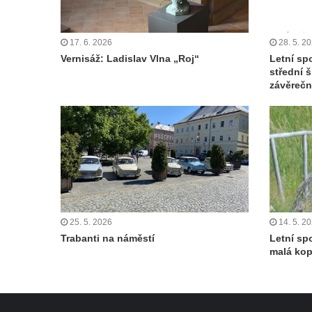
17. 6. 2026
28. 5. 2
Vernisáž: Ladislav Vlna „Roj“
Letní sp
střední š
závěreč
25. 5. 2026
14. 5. 2
Trabanti na náměstí
Letní sp
malá ko