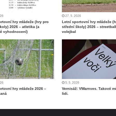
026
27. 5. 2026
ortovní hry mládeže (hry pro
Letní sportovní hry mládeže (h
koly) 2026 – atletika (a
střední školy) 2026 – streetball
né vyhodnocení)
volejbal
026
5. 5. 2026
ortovní hry mládeže 2026 –
Vernisáž: VWarnves. Takové m
paná
lidi.