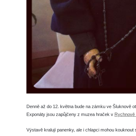
Denně až do 12. května bude na zámku ve Šluknově ote
Exponáty jsou zapůjčeny z muzea hraček v
Rychnově 
Výstavě kralují panenky, ale i chlapci mohou kouknout s