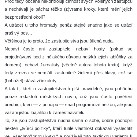
Proč tedy občané nekontrolují činnost svých volených zástupců
a nechávají je páchat těžko (z)vratné kroky, které mění jejich
bezprostřední okolí?
A utrácet u toho hromady peněz stejně snadno jako se utrácí
prašivý pes…
Většinou je to proto, že zastupitelstva jsou šílená nuda.
Nebaví často ani zastupitele, nebaví hosty (pokud se
projednávaný bod z nějakého důvodu netýká jejich jablůňky za
domem), nebaví žurnalisty (včetně autora tohoto textu), když
tedy zrovna se nemlátí zastupitelé židlemi přes hlavy, což se
(bohužel) stává zřídkakdy.
A tak ti, kteří o zastupitelstvech píší pravidelně, jsou pohříchu
pouze redaktoři městských novin, což jsou často pověření
úředníci, kteří — z principu — snad programově nelžou, ale jsou
vázáni jistou loajalitou k zaměstnavateli.
To, že jsou zastupitelstva nudná sama o sobě, dobře pochopili
někteří „tvůrci politiky“, kteří tuhle vlastnost dokázali vyšlechtit
ve „všechnožravou kytku“ a používají tuto taktickou variantu k