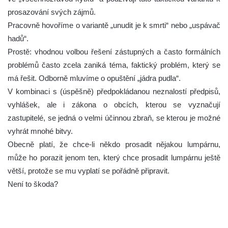
prosazování svých zájmů.
Pracovně hovoříme o variantě „unudit je k smrti“ nebo „uspávač
hadů“.
Prostě: vhodnou volbou řešení zástupných a často formálních
problémů často zcela zaniká téma, faktický problém, který se
má řešit. Odborně mluvíme o opuštění „jádra pudla“.
V kombinaci s (úspěšně) předpokládanou neznalostí předpisů,
vyhlášek, ale i zákona o obcích, kterou se vyznačují
zastupitelé, se jedná o velmi účinnou zbraň, se kterou je možné
vyhrát mnohé bitvy.
Obecně platí, že chce-li někdo prosadit nějakou lumpárnu,
může ho porazit jenom ten, který chce prosadit lumpárnu ještě
větší, protože se mu vyplatí se pořádně připravit.
Není to škoda?