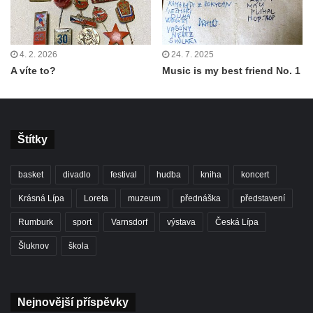
4. 2. 2026
24. 7. 2025
A víte to?
Music is my best friend No. 1
Štítky
basket
divadlo
festival
hudba
kniha
koncert
Krásná Lípa
Loreta
muzeum
přednáška
představení
Rumburk
sport
Varnsdorf
výstava
Česká Lípa
Šluknov
škola
Nejnovější příspěvky