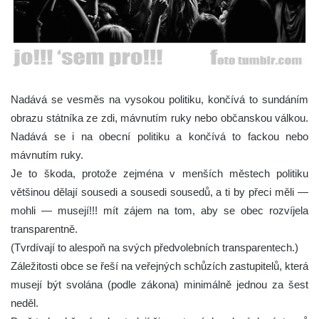
Nadává se vesměs na vysokou politiku, končívá to sundáním
obrazu státníka ze zdi, mávnutím ruky nebo občanskou válkou.
Nadává se i na obecní politiku a končívá to fackou nebo
mávnutím ruky.
Je to škoda, protože zejména v menších městech politiku
většinou dělají sousedi a sousedi sousedů, a ti by přeci měli —
mohli — musejí!!! mít zájem na tom, aby se obec rozvíjela
transparentně.
(Tvrdívají to alespoň na svých předvolebních transparentech.)
Záležitosti obce se řeší na veřejných schůzích zastupitelů, která
musejí být svolána (podle zákona) minimálně jednou za šest
neděl.