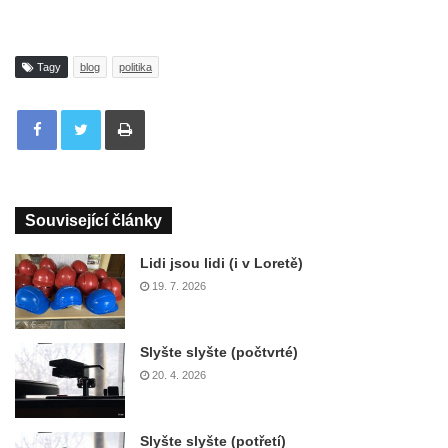
Tagy
blog
politika
Tisknout
Související články
Lidi jsou lidi (i v Loretě)
19. 7. 2026
Slyšte slyšte (počtvrté)
20. 4. 2026
Slyšte slyšte (potřetí)