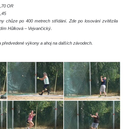
5,70 OR
,45
ny chůze po 400 metrech střídání. Zde po losování zvítězila
dím Hůlková – Vejvančický.
a předvedené výkony a ahoj na dalších závodech.