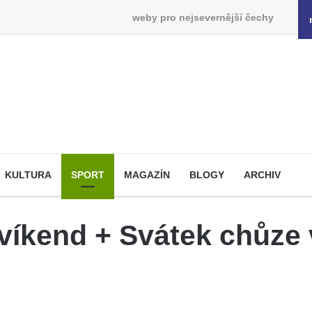
weby pro nejsevernější čechy
KULTURA
SPORT
MAGAZÍN
BLOGY
ARCHIV
ý víkend + Svátek chůz