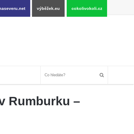
naseveru.net
výběžek.eu
cokolivokoli.cz
e v Rumburku –