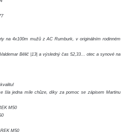
84
77
afety na 4x100m mužů z AC Rumburk, v originálním rodinném
| – Valdemar Bělič |13| a výsledný čas 52,33… otec a synové na
valitu!
 se šla jedna míle chůze, díky za pomoc se zápisem Martinu
 REK M50
50
2 REK M50