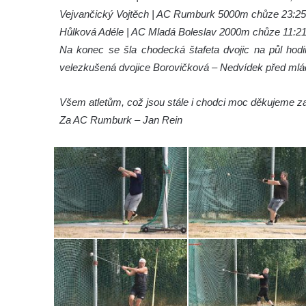
Vejvančický Vojtěch | AC Rumburk 5000m chůze 23:2
Hůlková Adéle | AC Mladá Boleslav 2000m chůze 11:21
Na konec se šla chodecká štafeta dvojic na půl hodi
velezkušená dvojice Borovičková – Nedvídek před mlá
Všem atletům, což jsou stále i chodci moc děkujeme z
Za AC Rumburk – Jan Rein