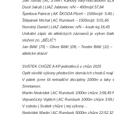
Jokl Tomáš | AC START Karlovy Vary-hod diskem 52,
Dusil Jakub | LIAZ Jablonec n/N – 400m/př.57,84
Špetlová Patricie | AK ŠKODA Plzeň – 1500m/př. 5:40,
Štěpánek Michal | AC Rumburk – 1500m/př. 5:01,66
Novotný Daniel | LIAZ Jablonec n/N – koule kg 16,45
Unikátní zápis do atletických záznamů je výkon št
složení zn. „BĚLIČ“!
Jan Bělič |70| – Oliver Bělič |09| – Teodor Bělič |11
atletické dráze!
SVÁTEK CHŮZE A KP jednotlivců v chůzi 2025
Opět skvělé výkony především domácích chodců mají k
V pátek jsme šli netradiční disciplíny 1000m a taky
Smetanovi.
Martin Nedvídek | AC Rumburk 1000m chůze 3:58,49
Vejvančický Vojtěch | AC Rumburk 1000m chůze 3:59,
V sobotu | Svátek chůze | nej výkony…
Nedvídek Martin | AC Rumburk 5000m chůze 22:52,3