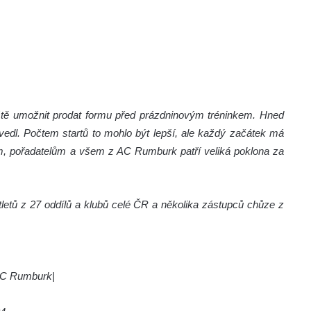
ještě umožnit prodat formu před prázdninovým tréninkem. Hned
vedl. Počtem startů to mohlo být lepší, ale každý začátek má
ím, pořadatelům a všem z AC Rumburk patří veliká poklona za
a atletů z 27 oddílů a klubů celé ČR a několika zástupců chůze z
 AC Rumburk|