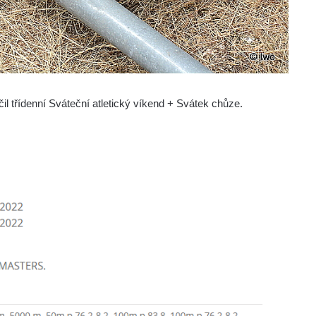
l třídenní Sváteční atletický víkend + Svátek chůze.