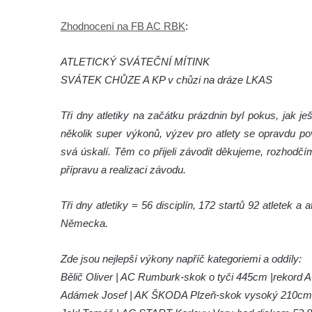
Zhodnocení na FB AC RBK
:
ATLETICKÝ SVÁTEČNÍ MÍTINK
SVÁTEK CHŮZE A KP v chůzi na dráze LKAS
Tři dny atletiky na začátku prázdnin byl pokus, jak 
několik super výkonů, výzev pro atlety se opravdu po
svá úskalí. Těm co přijeli závodit děkujeme, rozhodč
přípravu a realizaci závodu.
Tři dny atletiky = 56 disciplín, 172 startů 92 atletek 
Německa.
Zde jsou nejlepší výkony napříč kategoriemi a oddíly:
Bělič Oliver | AC Rumburk-skok o tyči 445cm |rekord
Adámek Josef | AK ŠKODA Plzeň-skok vysoký 210cm