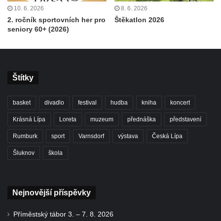
10. 6. 2026
8. 6. 2026
2. ročník sportovních her pro
Štěkatlon 2026
seniory 60+ (2026)
Štítky
basket
divadlo
festival
hudba
kniha
koncert
Krásná Lípa
Loreta
muzeum
přednáška
představení
Rumburk
sport
Varnsdorf
výstava
Česká Lípa
Šluknov
škola
Nejnovější příspěvky
Příměstský tábor 3. – 7. 8. 2026