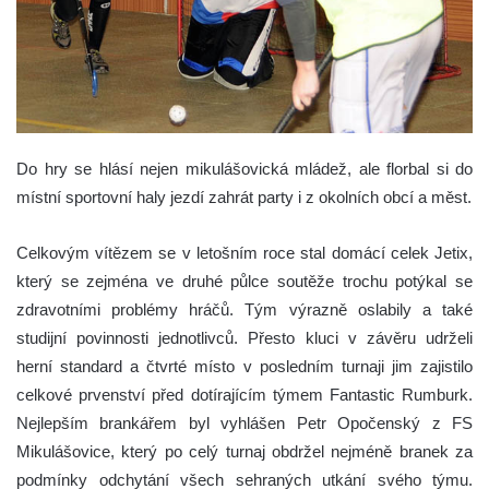
Do hry se hlásí nejen mikulášovická mládež, ale florbal si do
místní sportovní haly jezdí zahrát party i z okolních obcí a měst.
Celkovým vítězem se v letošním roce stal domácí celek Jetix,
který se zejména ve druhé půlce soutěže trochu potýkal se
zdravotními problémy hráčů. Tým výrazně oslabily a také
studijní povinnosti jednotlivců. Přesto kluci v závěru udrželi
herní standard a čtvrté místo v posledním turnaji jim zajistilo
celkové prvenství před dotírajícím týmem Fantastic Rumburk.
Nejlepším brankářem byl vyhlášen Petr Opočenský z FS
Mikulášovice, který po celý turnaj obdržel nejméně branek za
podmínky odchytání všech sehraných utkání svého týmu.