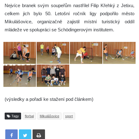
Nejvíce branek svým soupeřům nastřílel Filip Křehký z Jetixu,
celkem jich bylo 50. Letošní ročník ligy podpořilo město
Mikulášovice, organizačně zajistil místní turistický oddíl
mládeže ve spolupráci se Schödingerovým institutem.
(výsledky a pořadí ke stažení pod článkem)
Tagy
florbal
Mikulášovice
sport
Tisknout