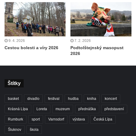
9. 4. 2026
7. 2. 2026
Cestou bolesti a víry 2026
Podtolštejnský masopust
2026
Štítky
basket
divadlo
festival
hudba
kniha
koncert
Krásná Lípa
Loreta
muzeum
přednáška
představení
Rumburk
sport
Varnsdorf
výstava
Česká Lípa
Šluknov
škola