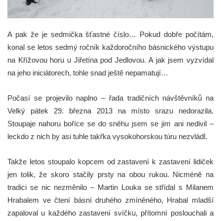
A pak že je sedmička šťastné číslo… Pokud dobře počítám,
konal se letos sedmý ročník každoročního básnického výstupu
na Křížovou horu u Jiřetína pod Jedlovou. A jak jsem vyzvídal
na jeho iniciátorech, tohle snad ještě nepamatují…
Počasí se projevilo naplno – řada tradičních návštěvníků na
Velký pátek 29. března 2013 na místo srazu nedorazila.
Stoupaje nahoru boříce se do sněhu jsem se jim ani nedivil –
leckdo z nich by asi tuhle takřka vysokohorskou túru nezvládl.
Takže letos stoupalo kopcem od zastavení k zastavení lidiček
jen tolik, že skoro stačily prsty na obou rukou. Nicméně na
tradici se nic nezměnilo – Martin Louka se střídal s Milanem
Hrabalem ve čtení básní druhého zmíněného, Hrabal mladší
zapaloval u každého zastavení svíčku, přítomní poslouchali a