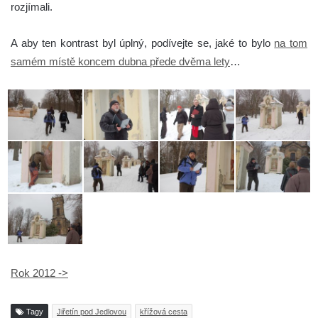
rozjímali.
A aby ten kontrast byl úplný, podívejte se, jaké to bylo
na tom
samém místě koncem dubna přede dvěma lety
…
Rok 2012 ->
Tagy
Jiřetín pod Jedlovou
křížová cesta