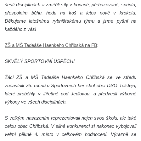
šesti disciplínách a změřili síly v kopané, přehazované, sprintu,
přespolním běhu, hodu na koš a letos nově v kroketu.
Děkujeme letošnímu rybnišťskému týmu a jsme pyšní na
každého z vás!
ZŠ a MŠ Tadeáše Haenkeho Chřibská na FB
:
SKVĚLÝ SPORTOVNÍ ÚSPĚCH!
Žáci ZŠ a MŠ Tadeáše Haenkeho Chřibská se ve středu
zúčastnili 26. ročníku Sportovních her škol obcí DSO Tolštejn,
které proběhly v Jiřetíně pod Jedlovou, a předvedli výborné
výkony ve všech disciplínách.
S velkým nasazením reprezentovali nejen svou školu, ale také
celou obec Chřibská. V silné konkurenci si nakonec vybojovali
velmi pěkné 4. místo v celkovém hodnocení. Výrazně se