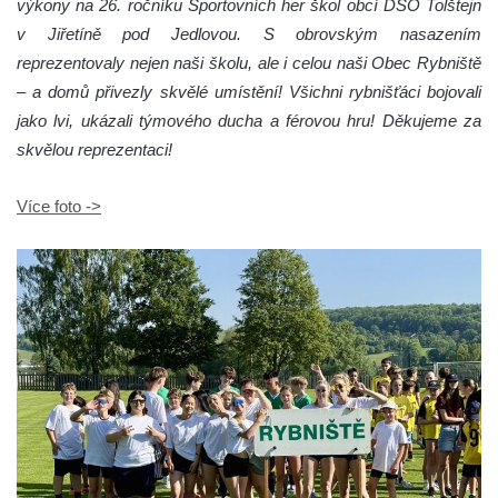
výkony na 26. ročníku Sportovních her škol obcí DSO Tolštejn
v Jiřetíně pod Jedlovou. S obrovským nasazením
reprezentovaly nejen naši školu, ale i celou naši Obec Rybniště
– a domů přivezly skvělé umístění! Všichni rybnišťáci bojovali
jako lvi, ukázali týmového ducha a férovou hru! Děkujeme za
skvělou reprezentaci!
Více foto ->