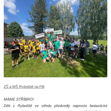
ZŠ a MŠ Rybniště na FB
:
MÁME STŘÍBRO!
Děti z Rybniště ve středu předvedly naprosto fantastické