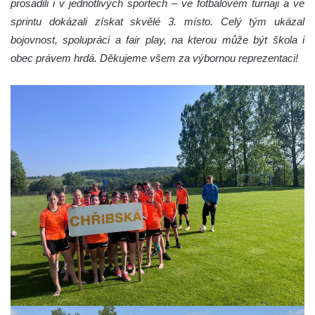
prosadili i v jednotlivých sportech – ve fotbalovém turnaji a ve
sprintu dokázali získat skvělé 3. místo. Celý tým ukázal
bojovnost, spolupráci a fair play, na kterou může být škola i
obec právem hrdá. Děkujeme všem za výbornou reprezentaci!