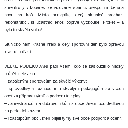
změřili síly v kopané, přehazované, sprintu, přespolním běhu a
hodu na koš. Místo minigolfu, který aktuálně prochází
rekonstrukcí, si účastníci letos poprvé vyzkoušeli kroket – a
byla to skvělá volba!
Sluníčko nám krásně hřálo a celý sportovní den bylo opravdu
krásné počasí.
VELKÉ PODĚKOVÁNÍ patří všem, kdo se zasloužili o hladký
průběh celé akce:
– zapáleným sportovcům za skvělé výkony;
– spravedlivým rozhodčím a skvělým pedagogům ze všech
obcí za přípravu týmů a podporu fair play;
– zaměstnancům a dobrovolníkům z obce Jiřetín pod Jedlovou
za perfektní zázemí;
– i zástupcům obcí, kteří přijeli týmy své obce podpořit a ocenit