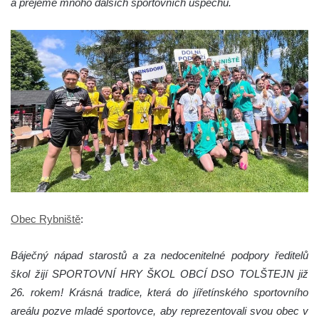
a přejeme mnoho dalších sportovních úspěchů.
Obec Rybniště
:
Báječný nápad starostů a za nedocenitelné podpory ředitelů
škol žijí SPORTOVNÍ HRY ŠKOL OBCÍ DSO TOLŠTEJN již
26. rokem! Krásná tradice, která do jířetínského sportovního
areálu pozve mladé sportovce, aby reprezentovali svou obec v