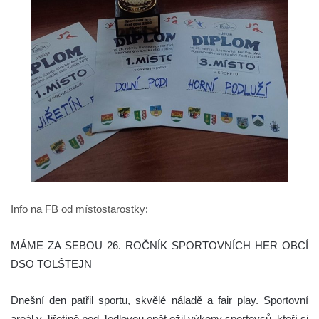
Info na FB od místostarostky
:
MÁME ZA SEBOU 26. ROČNÍK SPORTOVNÍCH HER OBCÍ
DSO TOLŠTEJN
Dnešní den patřil sportu, skvělé náladě a fair play. Sportovní
areál v Jiřetíně pod Jedlovou opět ožil výkony sportovců, kteří si