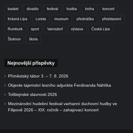
basket
divadlo
festival
hudba
kniha
koncert
Krásná Lípa
Loreta
muzeum
přednáška
představení
Rumburk
sport
Varnsdorf
výstava
Česká Lípa
Šluknov
škola
Nejnovější příspěvky
Příměstský tábor 3. – 7. 8. 2026
Objevte tajemství lesního adjunkta Ferdinanda Náhlíka
Tolštejnské slavnosti 2026
Mezinárodní hudební festival varhanní duchovní hudby ve
Filipově 2026 – XIX. ročník – zahajovací koncert