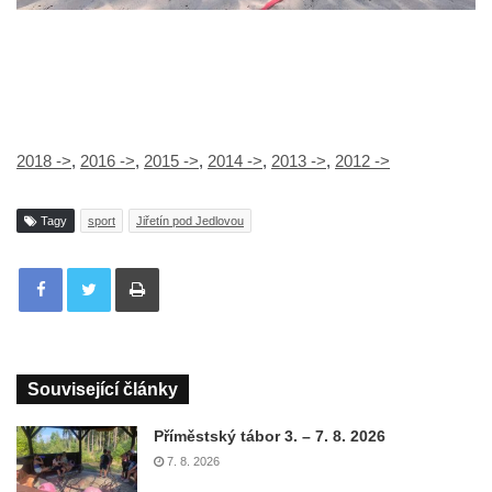
2018 ->
,
2016 ->
,
2015 ->
,
2014 ->
,
2013 ->
,
2012 ->
Tagy
sport
Jiřetín pod Jedlovou
Tisknout
Související články
Příměstský tábor 3. – 7. 8. 2026
7. 8. 2026