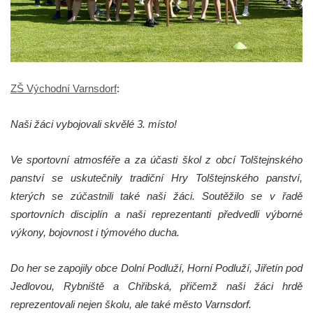
ZŠ Východní Varnsdorf
:
Naši žáci vybojovali skvělé 3. místo!
Ve sportovní atmosféře a za účasti škol z obcí Tolštejnského
panství se uskutečnily tradiční Hry Tolštejnského panství,
kterých se zúčastnili také naši žáci. Soutěžilo se v řadě
sportovních disciplín a naši reprezentanti předvedli výborné
výkony, bojovnost i týmového ducha.
Do her se zapojily obce Dolní Podluží, Horní Podluží, Jiřetín pod
Jedlovou, Rybniště a Chřibská, přičemž naši žáci hrdě
reprezentovali nejen školu, ale také město Varnsdorf.