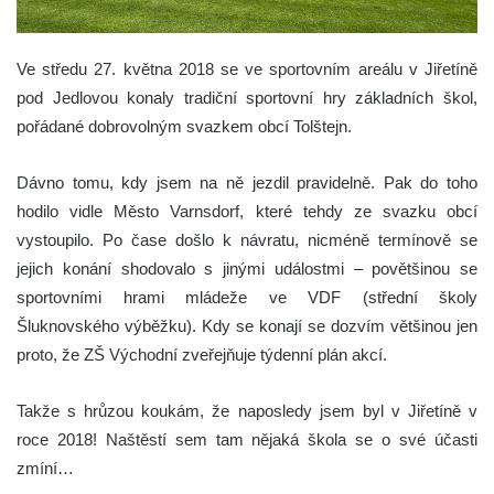
Ve středu 27. května 2018 se ve sportovním areálu v Jiřetíně
pod Jedlovou konaly tradiční sportovní hry základních škol,
pořádané dobrovolným svazkem obcí Tolštejn.
Dávno tomu, kdy jsem na ně jezdil pravidelně. Pak do toho
hodilo vidle Město Varnsdorf, které tehdy ze svazku obcí
vystoupilo. Po čase došlo k návratu, nicméně termínově se
jejich konání shodovalo s jinými událostmi – povětšinou se
sportovními hrami mládeže ve VDF (střední školy
Šluknovského výběžku). Kdy se konají se dozvím většinou jen
proto, že ZŠ Východní zveřejňuje týdenní plán akcí.
Takže s hrůzou koukám, že naposledy jsem byl v Jiřetíně v
roce 2018! Naštěstí sem tam nějaká škola se o své účasti
zmíní…