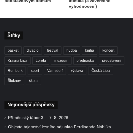
podstávkovým domům
atletika (a závěrečné
vyhodnocení)
Štítky
basket
divadlo
festival
hudba
kniha
koncert
Krásná Lípa
Loreta
muzeum
přednáška
představení
Rumburk
sport
Varnsdorf
výstava
Česká Lípa
Šluknov
škola
Nejnovější příspěvky
Příměstský tábor 3. – 7. 8. 2026
Objevte tajemství lesního adjunkta Ferdinanda Náhlíka