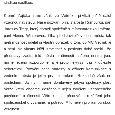
sladkou nadílkou.
Kromě Zajíčka jsme však ve Větrníku přivítali ještě další
vzácnou návštěvu. Naše pozvání přijal starosta Rumburku, pan
Jaroslav Trégr, který dorazil společně s místostarostkou města,
paní Alenou Winterovou. Oba představitelé vedení města tak
měli možnost udělat si vlastní obrázek o tom, co MC Větrník je
a není. Na vlastní kůži jsme totiž v poslední době pocítili, že
představy zastupitelů města o činnosti našeho centra jsou
mírně řečeno rozporuplné, a je proto nejvyšší čas k důležité
sebereflexi. Pozvání pana starosty a oživení komunikace s
vedením města je jejím prvním krokem. Rozhodně však ne
posledním. Už nyní máme domluvený jakýsi společný plán,
skrze který chceme dosáhnout nejen zvýšení všeobecného
povědomí o činnosti Větrníku, ale především rozšíření jeho
společenského významu a potřeby. A to nejen pro rumburskou
veřejnost.