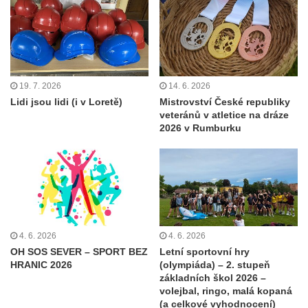
19. 7. 2026
14. 6. 2026
Lidi jsou lidi (i v Loretě)
Mistrovství České republiky
veteránů v atletice na dráze
2026 v Rumburku
4. 6. 2026
4. 6. 2026
OH SOS SEVER – SPORT BEZ
Letní sportovní hry
HRANIC 2026
(olympiáda) – 2. stupeň
základních škol 2026 –
volejbal, ringo, malá kopaná
(a celkové vyhodnocení)