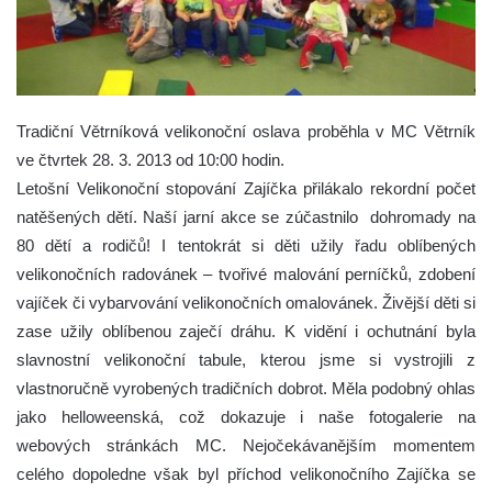
Tradiční Větrníková velikonoční oslava proběhla v MC Větrník
ve čtvrtek 28. 3. 2013 od 10:00 hodin.
Letošní Velikonoční stopování Zajíčka přilákalo rekordní počet
natěšených dětí. Naší jarní akce se zúčastnilo dohromady na
80 dětí a rodičů! I tentokrát si děti užily řadu oblíbených
velikonočních radovánek – tvořivé malování perníčků, zdobení
vajíček či vybarvování velikonočních omalovánek. Živější děti si
zase užily oblíbenou zaječí dráhu. K vidění i ochutnání byla
slavnostní velikonoční tabule, kterou jsme si vystrojili z
vlastnoručně vyrobených tradičních dobrot. Měla podobný ohlas
jako helloweenská, což dokazuje i naše fotogalerie na
webových stránkách MC. Nejočekávanějším momentem
celého dopoledne však byl příchod velikonočního Zajíčka se