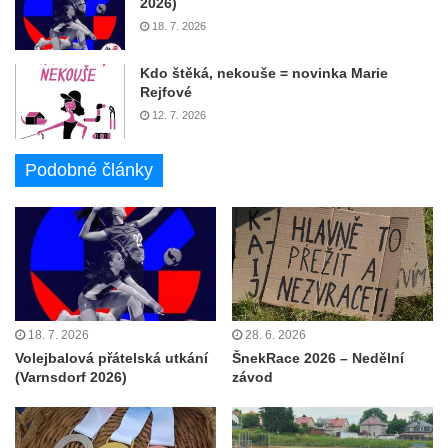
2026)
18. 7. 2026
Kdo štěká, nekouše = novinka Marie
Rejfové
12. 7. 2026
Podobné články
18. 7. 2026
28. 6. 2026
Volejbalová přátelská utkání
ŠnekRace 2026 – Nedělní
(Varnsdorf 2026)
závod