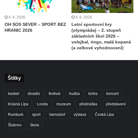
4. 6. 2026
4. 6. 2026
OH SOS SEVER – SPORT BEZ
Letní sportovní hry
HRANIC 2026
(olympiáda) – 2. stupeň
základních škol 2026 –
volejbal, ringo, malá kopaná
(a celkové vyhodnocení)
Štítky
basket
divadlo
festival
hudba
kniha
koncert
Krásná Lípa
Loreta
muzeum
přednáška
představení
Rumburk
sport
Varnsdorf
výstava
Česká Lípa
Šluknov
škola