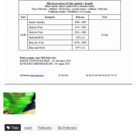
Tagy
sport
Polevsko
Ski Polevsko