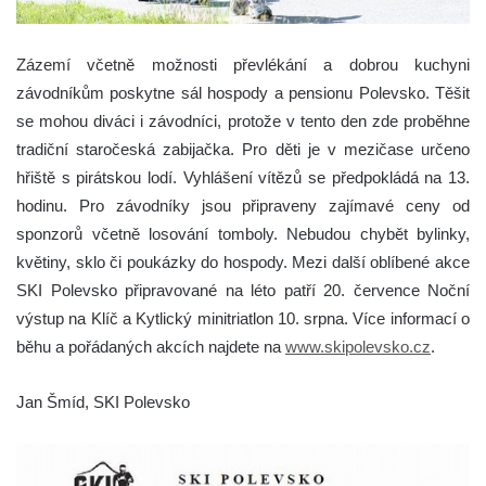
Zázemí včetně možnosti převlékání a dobrou kuchyni
závodníkům poskytne sál hospody a pensionu Polevsko. Těšit
se mohou diváci i závodníci, protože v tento den zde proběhne
tradiční staročeská zabijačka. Pro děti je v mezičase určeno
hřiště s pirátskou lodí. Vyhlášení vítězů se předpokládá na 13.
hodinu. Pro závodníky jsou připraveny zajímavé ceny od
sponzorů včetně losování tomboly. Nebudou chybět bylinky,
květiny, sklo či poukázky do hospody. Mezi další oblíbené akce
SKI Polevsko připravované na léto patří 20. července Noční
výstup na Klíč a Kytlický minitriatlon 10. srpna. Více informací o
běhu a pořádaných akcích najdete na
www.skipolevsko.cz
.
Jan Šmíd, SKI Polevsko