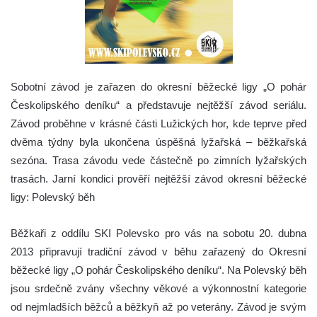
Sobotní závod je zařazen do okresní běžecké ligy „O pohár
Českolipského deníku“ a představuje nejtěžší závod seriálu.
Závod proběhne v krásné části Lužických hor, kde teprve před
dvěma týdny byla ukončena úspěšná lyžařská – běžkařská
sezóna. Trasa závodu vede částečně po zimních lyžařských
trasách.
Jarní kondici prověří nejtěžší závod okresní běžecké
ligy: Polevský běh
Běžkaři z oddílu SKI Polevsko pro vás na sobotu 20. dubna
2013 připravují tradiční závod v běhu zařazený do Okresní
běžecké ligy „O pohár Českolipského deníku“. Na Polevský běh
jsou srdečně zvány všechny věkové a výkonnostní kategorie
od nejmladších běžců a běžkyň až po veterány. Závod je svým