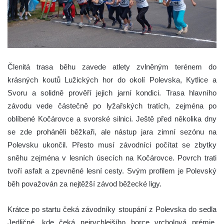
Členitá trasa běhu zavede atlety zvlněným terénem do
krásných koutů Lužických hor do okolí Polevska, Kytlice a
Svoru a solidně prověří jejich jarní kondici. Trasa hlavního
závodu vede částečně po lyžařských tratích, zejména po
oblíbené Kočárovce a svorské silnici. Ještě před několika dny
se zde proháněli běžkaři, ale nástup jara zimní sezónu na
Polevsku ukončil. Přesto musí závodníci počítat se zbytky
sněhu zejména v lesních úsecích na Kočárovce. Povrch trati
tvoří asfalt a zpevněné lesní cesty. Svým profilem je Polevský
běh považován za nejtěžší závod běžecké ligy.
Krátce po startu čeká závodníky stoupání z Polevska do sedla
Jedličné, kde čeká nejrychlejšího borce vrcholová prémie.