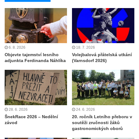
6. 8. 2026
18. 7. 2026
Objevte tajemství lesního
Volejbalová přátelská utkání
adjunkta Ferdinanda Náhlíka
(Varnsdorf 2026)
28. 6. 2026
24. 6. 2026
ŠnekRace 2026 – Nedělní
20. ročník Letního přeboru v
závod
soutěži zručnosti žáků
gastronomických oborů