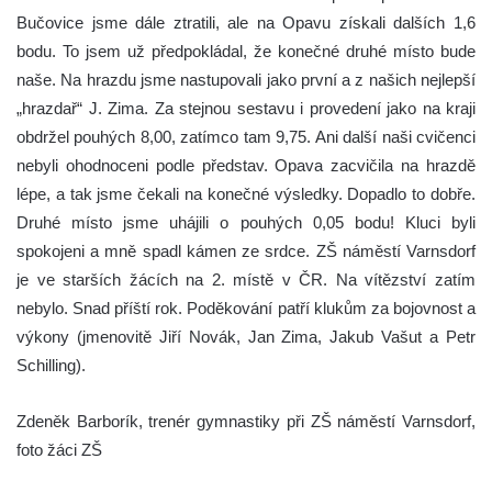
Bučovice jsme dále ztratili, ale na Opavu získali dalších 1,6
bodu. To jsem už předpokládal, že konečné druhé místo bude
naše. Na hrazdu jsme nastupovali jako první a z našich nejlepší
„hrazdař“ J. Zima. Za stejnou sestavu i provedení jako na kraji
obdržel pouhých 8,00, zatímco tam 9,75. Ani další naši cvičenci
nebyli ohodnoceni podle představ. Opava zacvičila na hrazdě
lépe, a tak jsme čekali na konečné výsledky. Dopadlo to dobře.
Druhé místo jsme uhájili o pouhých 0,05 bodu! Kluci byli
spokojeni a mně spadl kámen ze srdce. ZŠ náměstí Varnsdorf
je ve starších žácích na 2. místě v ČR. Na vítězství zatím
nebylo. Snad příští rok. Poděkování patří klukům za bojovnost a
výkony (jmenovitě Jiří Novák, Jan Zima, Jakub Vašut a Petr
Schilling).
Zdeněk Barborík, trenér gymnastiky při ZŠ náměstí Varnsdorf,
foto žáci ZŠ