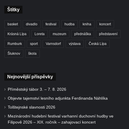
Štítky
basket
divadlo
festival
hudba
kniha
koncert
Krásná Lípa
Loreta
muzeum
přednáška
představení
Rumburk
sport
Varnsdorf
výstava
Česká Lípa
Šluknov
škola
Nejnovější příspěvky
Příměstský tábor 3. – 7. 8. 2026
Objevte tajemství lesního adjunkta Ferdinanda Náhlíka
Tolštejnské slavnosti 2026
Mezinárodní hudební festival varhanní duchovní hudby ve
Filipově 2026 – XIX. ročník – zahajovací koncert