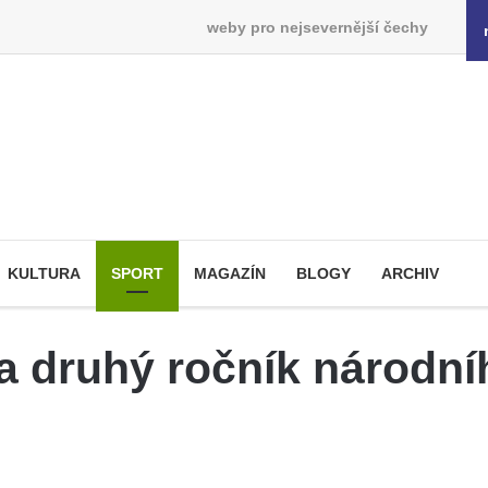
weby pro nejsevernější čechy
KULTURA
SPORT
MAGAZÍN
BLOGY
ARCHIV
la druhý ročník národn