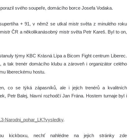
rý porazil svého soupeře, domácího borce Josefa Vodaka.
supertíha + 91, v němž se utkal mistr světa z minulého roku
 mistr ČR a několikanásobný mistr světa Petr Kareš. Byl to on,
stanuly týmy KBC Krásná Lípa a Bicom Fight centrum Liberec.
, a tak trenér domácího klubu a zároveň i organizátor celého
ému libereckému hostu.
, co se týká zápasníků, ale i jejich trenérů a kvalitních
k, Petr Balej, hlavní rozhodčí Jan Frána. Hostem turnaje byl i
013-Narodni_pohar_LK?vysledky
.
bu kickboxu, nechť nahlédne na jejich stránky zde