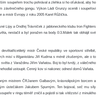
rším soupeřem trochu pohrával a zlehka si ho oťukával, aby ho
m závěrečného gongu. Výkon Ládi Grunzy ocenili i soupeřovi
aze a mistr Evropy z roku 2005 Karel Růžička.
sné Lípy a Ondřej Trávníček z jabloneckého klubu Iron Fighters
věta, nestačil a byl poražen na body 0:3.Málek tak obhájil své
 devětatřicetiletý mistr České republiky ve sportovní střelbě,
ých misí v Afganistánu Jiří Kudrna s méně zkušeným, ale o to
 světa z Varaždinu Jiřím Vaňatou. Boj to byl tvrdý, z válečného
y nehodlal ustoupit. Cenný kov si nakonec odnesl domů Vaňata.
sobným mistrem ČRJanem Galbavým, krásnolipským borcem a
etým ústečákem Jakubem Spurným. Ten bojoval, seč mu síly
upeře v ringu téměř zničil a pojistil si tak vítězství z minulého