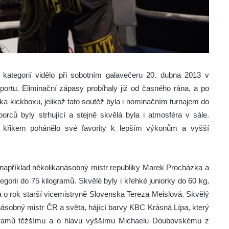
ategorií vidělo při sobotním galavečeru 20. dubna 2013 v
sportu. Eliminační zápasy probíhaly již od časného rána, a po
ka kickboxu, jelikož tato soutěž byla i nominačním turnajem do
orců byly strhující a stejně skvělá byla i atmosféra v sále.
křikem pohánělo své favority k lepším výkonům a vyšší
a, například několikanásobný mistr republiky Marek Procházka a
gorii do 75 kilogramů. Skvělé byly i křehké juniorky do 60 kg,
 a o rok starší vicemistryně Slovenska Tereza Meislová. Skvělý
řnásobný mistr ČR a světa, hájící barvy KBC Krásná Lípa, který
ilogramů těžšímu a o hlavu vyššímu Michaelu Doubovskému z