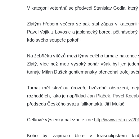
V kategorii veteránů se předvedl Stanislav Godla, kte
Zlatým hřebem večera se pak stal zápas v kategorii 
Pavel Vojík z Lovosic a jablonecký borec, pětinásobný
kdo svého soupeře pokořil.
Na žebříčku vítězů mezi týmy celého turnaje nakonec 
Zlatý, více než metr vysoký pohár však byl jen jeden
turnaje Milan Dušek gentlemansky přenechal trofej sv
Turnaj měl skvělou úroveň, hvězdné obsazení, nejen
rozhodčích, jako je například Jan Plaček, Pavel Kocábe
předseda Českého svazu fullkontaktu Jiří Mulač.
Celkové výsledky naleznete zde
http://www.csfu.cz/2
Koho by zajímalo blíže v krásnolipském klu