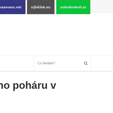
naseveru.net
výběžek.eu
cokolivokoli.cz
ího poháru v