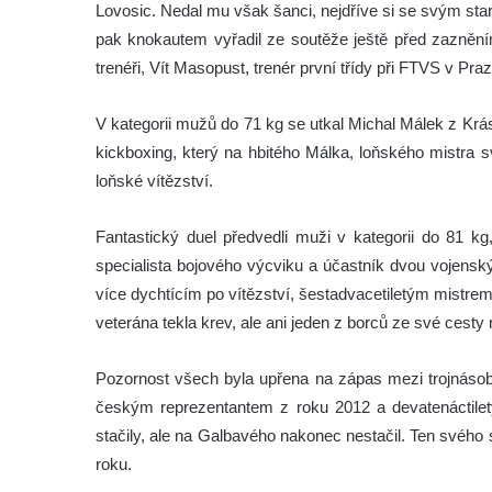
Lovosic. Nedal mu však šanci, nejdříve si se svým sta
pak knokautem vyřadil ze soutěže ještě před zaznění
trenéři, Vít Masopust, trenér první třídy při FTVS v Pr
V kategorii mužů do 71 kg se utkal Michal Málek z Krá
kickboxing, který na hbitého Málka, loňského mistra s
loňské vítězství.
Fantastický duel předvedli muži v kategorii do 81 kg,
specialista bojového výcviku a účastník dvou vojensk
více dychtícím po vítězství, šestadvacetiletým mistrem
veterána tekla krev, ale ani jeden z borců ze své cest
Pozornost všech byla upřena na zápas mezi trojná
českým reprezentantem z roku 2012 a devatenáctil
stačily, ale na Galbavého nakonec nestačil. Ten svého so
roku.