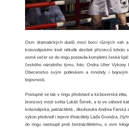
Osm dramatických duelů mezi borci různých vah a k
krásnolipském kině několik desítek příznivců tohoto 
osmé večer se do ringu postavila kompletní česká špič
českého národního týmu. foto: Ondra Uher
Výkony b
Obecenstvo svým potleskem a mnohdy i bojovým 
bojovnosti.
Postupně se tak v ringu představil a kicboxerská elit
bronzový mistr světa Lukáš Šimek, a to ve váhové kate
krásnolipská, patnáctiletá , dlouhoruká Andrea Farská
výkon předvedl i teprve třináctiletý Láďa Grundza, čty
do ringu nastoupil proti šestnáctiletému, o osm k