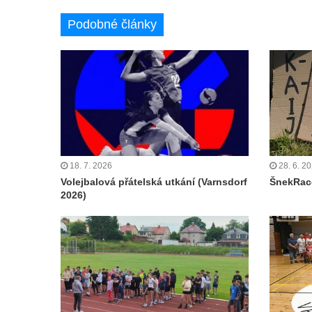
Podobné články
18. 7. 2026
28. 6. 2
Volejbalová přátelská utkání (Varnsdorf
ŠnekRace
2026)