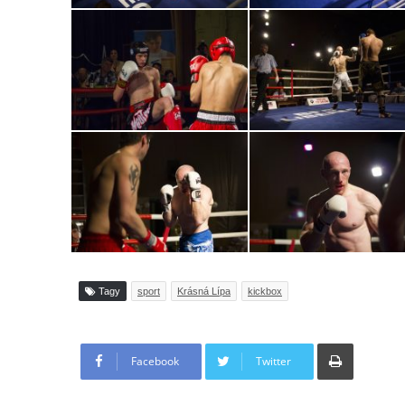
Tagy
sport
Krásná Lípa
kickbox
Tisknout
Facebook
Twitter