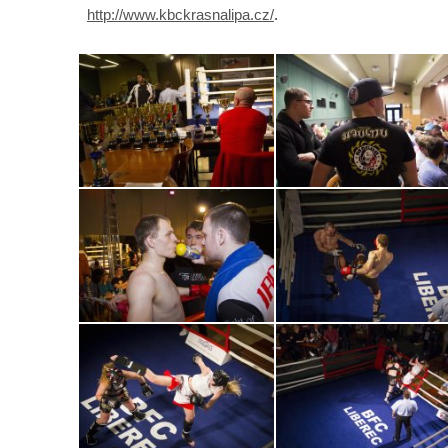
http://www.kbckrasnalipa.cz/
.