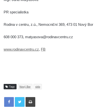
PR specialistka
Rodina v centru, z.ú., Nemocniční 369, 473 01 Nový Bor
608 000 373, matyasova@rodinavcentru.cz
www.rodinavcentru.cz
,
FB
Tagy
Nový Bor
sklo
Tisknout