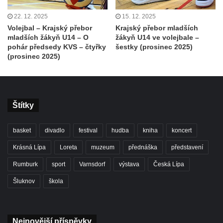
22. 12. 2025
15. 12. 2025
Volejbal – Krajský přebor
Krajský přebor mladších
mladších žákyň U14 – O
žákyň U14 ve volejbale –
pohár předsedy KVS – čtyřky
šestky (prosinec 2025)
(prosinec 2025)
Štítky
basket
divadlo
festival
hudba
kniha
koncert
Krásná Lípa
Loreta
muzeum
přednáška
představení
Rumburk
sport
Varnsdorf
výstava
Česká Lípa
Šluknov
škola
Nejnovější příspěvky