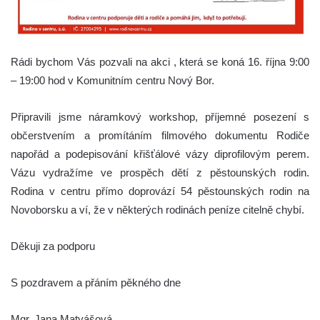
Rádi bychom Vás pozvali na akci , která se koná 16. října 9:00
– 19:00 hod v Komunitním centru Nový Bor.
Připravili jsme náramkový workshop, příjemné posezení s
občerstvením a promítáním filmového dokumentu Rodiče
napořád a podepisování křišťálové vázy diprofilovým perem.
Vázu vydražíme ve prospěch dětí z pěstounských rodin.
Rodina v centru přímo doprovází 54 pěstounských rodin na
Novoborsku a ví, že v některých rodinách peníze citelně chybí.
Děkuji za podporu
S pozdravem a přáním pěkného dne
Mgr. Jana Matyášová