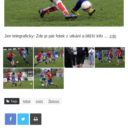
Jen telegraficky:
Zde je pár fotek z utkání a bližší info …
zde
Tagy
fotbal
sport
Šluknov
Tisknout