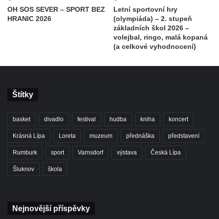
OH SOS SEVER – SPORT BEZ
Letní sportovní hry
HRANIC 2026
(olympiáda) – 2. stupeň
základních škol 2026 –
volejbal, ringo, malá kopaná
(a celkové vyhodnocení)
Štítky
basket
divadlo
festival
hudba
kniha
koncert
Krásná Lípa
Loreta
muzeum
přednáška
představení
Rumburk
sport
Varnsdorf
výstava
Česká Lípa
Šluknov
škola
Nejnovější příspěvky