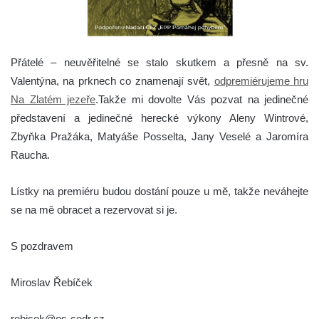
Přátelé – neuvěřitelné se stalo skutkem a přesně na sv.
Valentýna, na prknech co znamenají svět,
odpremiérujeme hru
Na Zlatém jezeře
.
Takže mi dovolte Vás pozvat na jedinečné
představení a jedinečné herecké výkony Aleny Wintrové,
Zbyňka Pražáka, Matyáše Posselta, Jany Veselé a Jaromíra
Raucha.
Lístky na premiéru budou dostání pouze u mě, takže neváhejte
se na mě obracet a rezervovat si je.
S pozdravem
Miroslav Řebíček
rebicek@os-cedr.cz