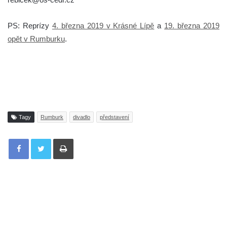
PS: Reprízy
4. března 2019 v Krásné Lípě
a
19. března 2019
opět v Rumburku
.
Tagy
Rumburk
divadlo
představení
Tisknout