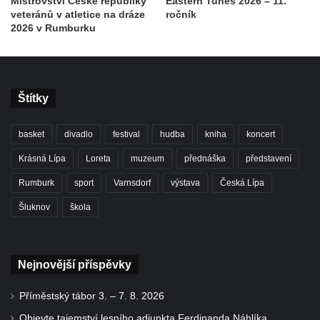
Mistrovství České republiky
Eastern Tunes 2026 – 11.
veteránů v atletice na dráze
ročník
2026 v Rumburku
Štítky
basket
divadlo
festival
hudba
kniha
koncert
Krásná Lípa
Loreta
muzeum
přednáška
představení
Rumburk
sport
Varnsdorf
výstava
Česká Lípa
Šluknov
škola
Nejnovější příspěvky
Příměstský tábor 3. – 7. 8. 2026
Objevte tajemství lesního adjunkta Ferdinanda Náhlíka