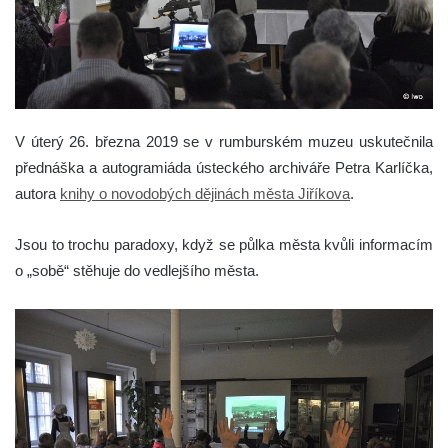
V úterý 26. března 2019 se v rumburském muzeu uskutečnila
přednáška a autogramiáda ústeckého archiváře Petra Karlíčka,
autora
knihy o novodobých dějinách města Jiříkova
.
Jsou to trochu paradoxy, když se půlka města kvůli informacím
o „sobě“ stěhuje do vedlejšího města.