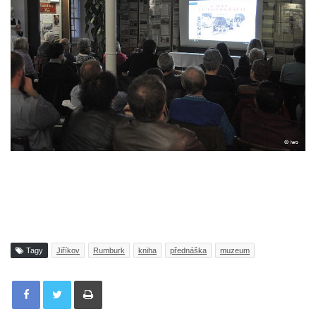
Tagy
Jiříkov
Rumburk
kniha
přednáška
muzeum
Tisknout