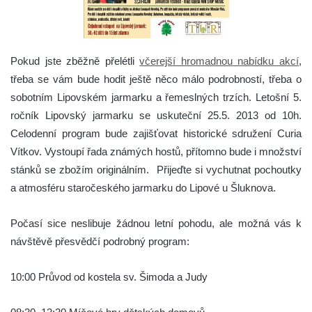
Pokud jste zběžně přelétli
včerejší hromadnou nabídku akcí
,
třeba se vám bude hodit ještě něco málo podrobností, třeba o
sobotním Lipovském jarmarku a řemeslných trzích.
Letošní 5.
ročník Lipovský jarmarku se uskuteční 25.5. 2013 od 10h.
Celodenní program bude zajišťovat historické sdružení Curia
Vítkov. Vystoupí řada známých hostů, přítomno bude i množství
stánků se zbožím originálním. Přijeďte si vychutnat pochoutky
a atmosféru staročeského jarmarku do Lipové u Šluknova.
Počasí sice neslibuje žádnou letní pohodu, ale možná vás k
návštěvě přesvědčí podrobný program:
10:00 Průvod od kostela sv. Šimoda a Judy