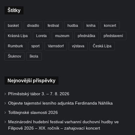
Štítky
basket
divadlo
festival
hudba
kniha
koncert
Krásná Lípa
Loreta
muzeum
přednáška
představení
Rumburk
sport
Varnsdorf
výstava
Česká Lípa
Šluknov
škola
Nejnovější příspěvky
Příměstský tábor 3. – 7. 8. 2026
Objevte tajemství lesního adjunkta Ferdinanda Náhlíka
Tolštejnské slavnosti 2026
Mezinárodní hudební festival varhanní duchovní hudby ve
Filipově 2026 – XIX. ročník – zahajovací koncert