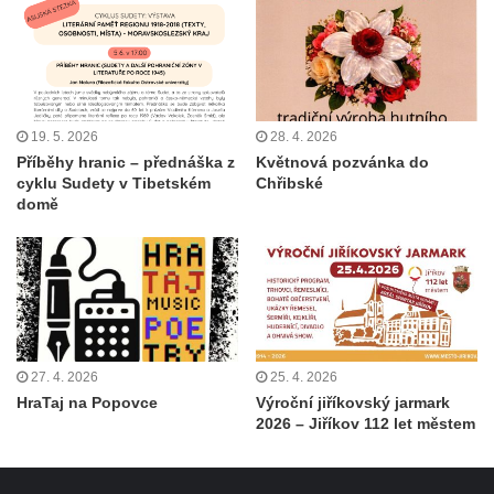
19. 5. 2026
28. 4. 2026
Příběhy hranic – přednáška z
Květnová pozvánka do
cyklu Sudety v Tibetském
Chřibské
domě
27. 4. 2026
25. 4. 2026
HraTaj na Popovce
Výroční jiříkovský jarmark
2026 – Jiříkov 112 let městem