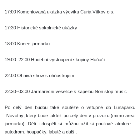
17:00 Komentovaná ukázka výcviku Curia Vítkov o.s.
17:30 Historické sokolnické ukázky
18:00 Konec jarmarku
19:00–22:00 Hudební vystoupení skupiny Huňáči
22:00 Ohnivá show s ohňostrojem
22:30–03:00 Jarmareční veselice s kapelou Non stop music
Po celý den budou také soutěže o vstupné do Lunaparku
Novotný, který bude taktéž po celý den v provozu (mimo areál
jarmarku). Děti i dospělí si můžou užít si pouťové atrakce –
autodrom, houpačky, labutě a další.