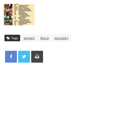
Tagy
jarmark
lipová
pozvánky
Tisknout