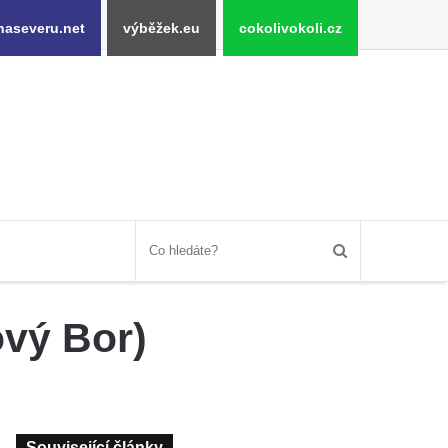
naseveru.net
výběžek.eu
cokolivokoli.cz
ový Bor)
Související články