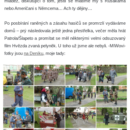
mládež, diskutující o tom, jestli se mlátíme my s Rusákama
nebo Američani s Němcema… Ach ty dějiny…
Po posbírání raněných a zásahu hasičů se promrzlí vydáváme
domů – prý následovala ještě jedna přestřelka, večer měla hrát
Patrola/Šlapeto a promítat se měl některými velmi odsuzovaný
film Hvězda zvaná pelyněk. U toho už jsme ale nebyli. -MIWovi-
fotky jsou
na Deníku
, moje tady: