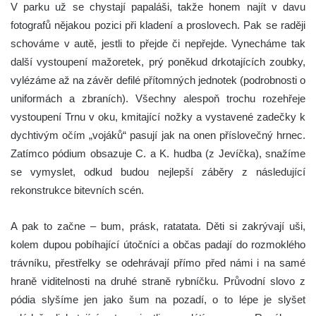
V parku už se chystají papaláši, takže honem najít v davu
fotografů nějakou pozici při kladení a proslovech. Pak se raději
schováme v autě, jestli to přejde či nepřejde. Vynecháme tak
další vystoupení mažoretek, prý poněkud drkotajících zoubky,
vylézáme až na závěr defilé přítomných jednotek (podrobnosti o
uniformách a zbraních). Všechny alespoň trochu rozehřeje
vystoupení Trnu v oku, kmitající nožky a vystavené zadečky k
dychtivým očím „vojáků“ pasují jak na onen příslovečný hrnec.
Zatímco pódium obsazuje C. a K. hudba (z Jevíčka), snažíme
se vymyslet, odkud budou nejlepší záběry z následující
rekonstrukce bitevních scén.
A pak to začne – bum, prásk, ratatata. Děti si zakrývají uši,
kolem dupou pobíhající útočníci a občas padají do rozmoklého
trávníku, přestřelky se odehrávají přímo před námi i na samé
hraně viditelnosti na druhé straně rybníčku. Průvodní slovo z
pódia slyšíme jen jako šum na pozadí, o to lépe je slyšet