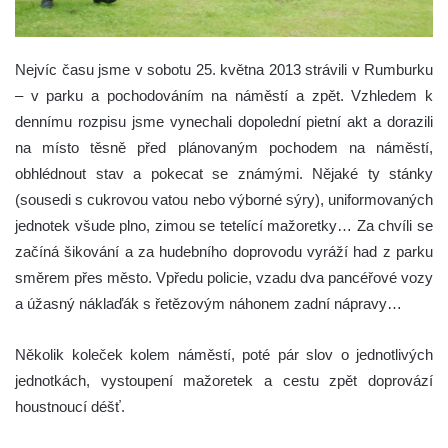
Nejvíc času jsme v sobotu 25. května 2013 strávili v Rumburku
– v parku a pochodováním na náměstí a zpět.
Vzhledem k
dennímu rozpisu jsme vynechali dopolední pietní akt a dorazili
na místo těsně před plánovaným pochodem na náměstí,
obhlédnout stav a pokecat se známými. Nějaké ty stánky
(sousedi s cukrovou vatou nebo výborné sýry), uniformovaných
jednotek všude plno, zimou se tetelící mažoretky… Za chvíli se
začíná šikování a za hudebního doprovodu vyráží had z parku
směrem přes město. Vpředu policie, vzadu dva pancéřové vozy
a úžasný náklaďák s řetězovým náhonem zadní nápravy…
Několik koleček kolem náměstí, poté pár slov o jednotlivých
jednotkách, vystoupení mažoretek a cestu zpět doprovází
houstnoucí déšť.