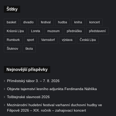
Štítky
basket
divadlo
festival
hudba
kniha
koncert
Krásná Lípa
Loreta
muzeum
přednáška
představení
Rumburk
sport
Varnsdorf
výstava
Česká Lípa
Šluknov
škola
Nejnovější příspěvky
Příměstský tábor 3. – 7. 8. 2026
Objevte tajemství lesního adjunkta Ferdinanda Náhlíka
Tolštejnské slavnosti 2026
Mezinárodní hudební festival varhanní duchovní hudby ve
Filipově 2026 – XIX. ročník – zahajovací koncert