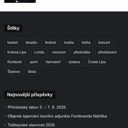
Štítky
basket
divadlo
festival
hudba
kniha
koncert
Krásná Lípa
Loreta
muzeum
přednáška
představení
Rumburk
sport
Varnsdorf
výstava
Česká Lípa
Šluknov
škola
Nejnovější příspěvky
Příměstský tábor 3. – 7. 8. 2026
Objevte tajemství lesního adjunkta Ferdinanda Náhlíka
Tolštejnské slavnosti 2026