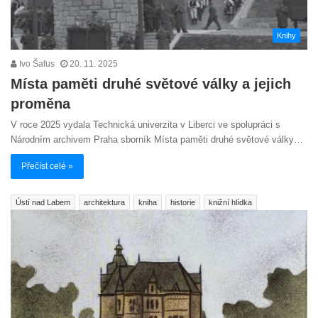
Knihy
Ivo Šafus
20. 11. 2025
Místa paměti druhé světové války a jejich
proměna
V roce 2025 vydala Technická univerzita v Liberci ve spolupráci s
Národním archivem Praha sborník Místa paměti druhé světové války…
Přečíst celé »
Ústí nad Labem
architektura
kniha
historie
knižní hlídka