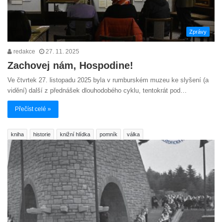
Zprávy
redakce
27. 11. 2025
Zachovej nám, Hospodine!
Ve čtvrtek 27. listopadu 2025 byla v rumburském muzeu ke slyšení (a
vidění) další z přednášek dlouhodobého cyklu, tentokrát pod…
Přečíst celé »
kniha
historie
knižní hlídka
pomník
válka