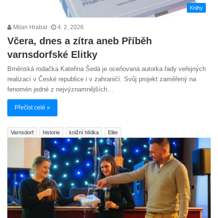
Knihy
Milan Hrabal
4. 2. 2026
Včera, dnes a zítra aneb Příběh
varnsdorfské Elitky
Brněnská rodačka Kateřina Šedá je oceňovaná autorka řady veřejných
realizací v České republice i v zahraničí. Svůj projekt zaměřený na
fenomén jedné z nejvýznamnějších…
Přečíst celé »
Varnsdorf
historie
knižní hlídka
Elite