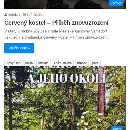
Zprávy
redakce
8. 4. 2026
Červený kostel – Příběh znovuzrození
V úterý 7. dubna 2026 se v sále Městské knihovny Varnsdorf
uskutečnila přednáška Červený kostel – Příběh znovuzrození.
Přečíst celé »
Nový Bor
kniha
historie
knižní hlídka
hřbitov
park
Knihy