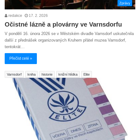
Zprávy
redakce
17. 2. 2026
Očistné lázně a plovárny ve Varnsdorfu
V pondělí 16. února 2026 se v Městském divadle Varnsdorf uskutečnila
další z přednášek organizovaných Kruhem přátel muzea Varnsdorf,
tentokrát…
Přečíst celé »
Varnsdorf
kniha
historie
knižní hlídka
Elite