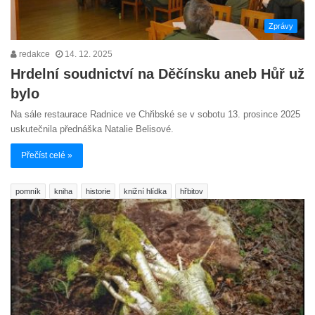
Zprávy
redakce
14. 12. 2025
Hrdelní soudnictví na Děčínsku aneb Hůř už
bylo
Na sále restaurace Radnice ve Chřibské se v sobotu 13. prosince 2025
uskutečnila přednáška Natalie Belisové.
Přečíst celé »
pomník
kniha
historie
knižní hlídka
hřbitov