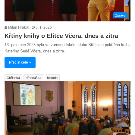
Zprávy
Milan Hrabal
6. 1. 2026
Křtiny knihy o Elitce Včera, dnes a zítra
13. prosince 2025 byla ve varnsdorfském klubu Střelnice pokřtěna kniha
Kateřiny Šedé Včera, dnes a zítra.
Přečíst celé »
Chřibská
přednáška
historie