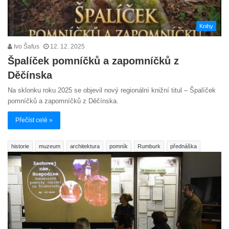
Knihy
Ivo Šafus
12. 12. 2025
Špalíček pomníčků a zapomníčků z
Děčínska
Na sklonku roku 2025 se objevil nový regionální knižní titul – Špalíček
pomníčků a zapomníčků z Děčínska.
Přečíst celé »
historie
muzeum
architektura
pomník
Rumburk
přednáška