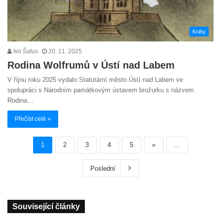
Knihy
Ivo Šafus
20. 11. 2025
Rodina Wolfrumů v Ústí nad Labem
V říjnu roku 2025 vydalo Statutární město Ústí nad Labem ve
spolupráci s Národním památkovým ústavem brožurku s názvem
Rodina…
Přečíst celé »
1
2
3
4
5
»
...
Poslední
Související články