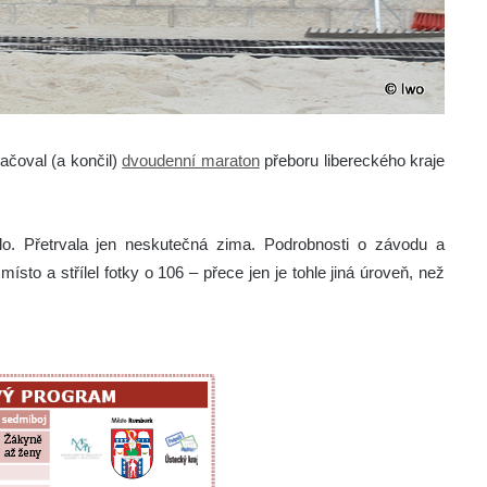
ačoval (a končil)
dvoudenní maraton
přeboru libereckého kraje
elo. Přetrvala jen neskutečná zima. Podrobnosti o závodu a
ísto a střílel fotky o 106 – přece jen je tohle jiná úroveň, než