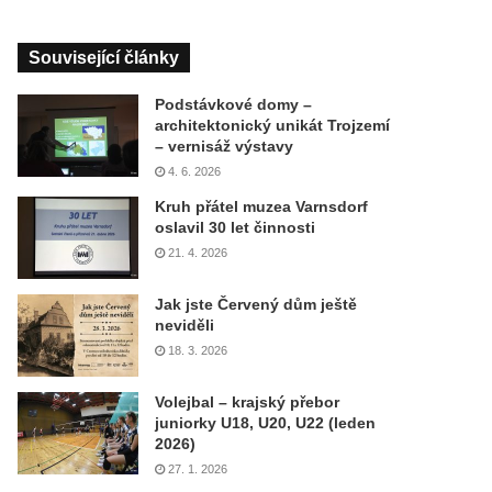
Související články
Podstávkové domy –
architektonický unikát Trojzemí
– vernisáž výstavy
4. 6. 2026
Kruh přátel muzea Varnsdorf
oslavil 30 let činnosti
21. 4. 2026
Jak jste Červený dům ještě
neviděli
18. 3. 2026
Volejbal – krajský přebor
juniorky U18, U20, U22 (leden
2026)
27. 1. 2026