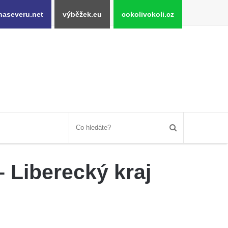
naseveru.net
výběžek.eu
cokolivokoli.cz
– Liberecký kraj