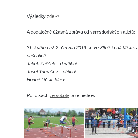
Výsledky
zde ->
A dodatečně úžasná zpráva od varnsdorfských atletů:
31. května až 2. června 2019 se ve Zlíně koná Mistrov
naši atleti:
Jakub Zajíček – devítiboj
Josef Tomašov – pětiboj
Hodně štěstí, kluci!
Po fotkách
ze soboty
také neděle: