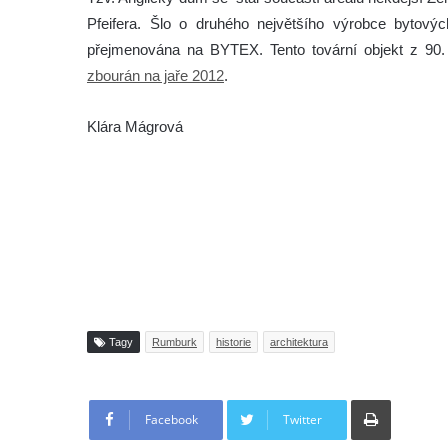
Pfeifera. Šlo o druhého největšího výrobce bytov
přejmenována na BYTEX. Tento tovární objekt z 90.
zbourán na jaře 2012
.
Klára Mágrová
Tagy
Rumburk
historie
architektura
Tisknout
Facebook
Twitter