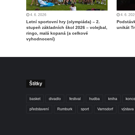
4. 6. 2026
4. 6. 20
Letní sportovní hry (olympiáda) – 2.
Podstávk
stupeň základních škol 2026 – volejbal,
unikát T
ringo, malá kopaná (a celkové
vyhodnocení)
Štítky
basket
divadlo
festival
hudba
kniha
konce
představení
Rumburk
sport
Varnsdorf
výstava