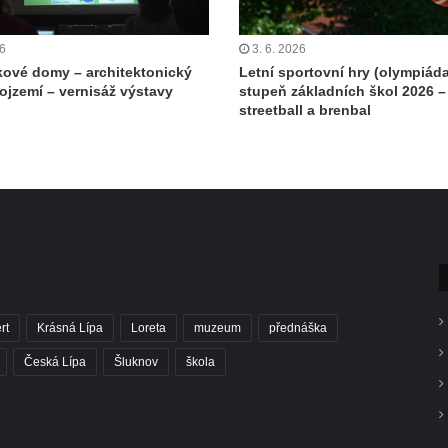
26
3. 6. 2026
ové domy – architektonický
Letní sportovní hry (olympiáda
rojzemí – vernisáž výstavy
stupeň základních škol 2026 –
streetball a brenbal
rt
Krásná Lípa
Loreta
muzeum
přednáška
Česká Lípa
Šluknov
škola