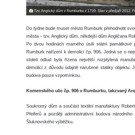
Tzv. Anglický dům v Rumburku z 1720. Stav v předjaří 2012. 
Do týdne bude muset město Rumburk přehodnotit svou h
města – tzv. Anglický dům, někdejší dům Angličana Robe
Po dvou hodinách marného úsilí státní památkové
Rumburk nařízení k demolici čp. 906. Jedná se o n
století odtud byla řízena největší rozptýlená manu
demolici z důvodu údajně narušené statiky objektu. J
budova pouze vzpomínkou.
Komenského ulic čp. 906 v Rumburku, takzvaný An
Soukromý dům a součást textilní manufaktury Roberta 
Pfeiferů a později administrativní budova národního
Šluknovského výběžku.