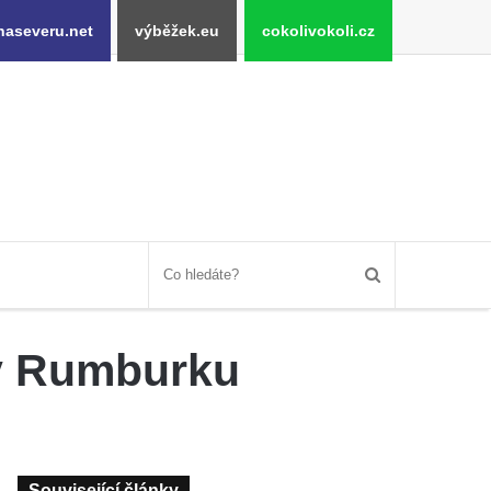
naseveru.net
výběžek.eu
cokolivokoli.cz
 v Rumburku
Související články