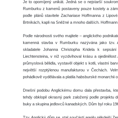
Je to opomíjený unikát. Jedná se o nejstarší soukr
Rumburku z kamenů postaveny pouze kostely a záme
podle plánů stavitele Zachariase Hoffmanna z Lipové.
Brtníkách, kapli na Sněžné a mnoho dalších. Hoffman
Podle národnosti svého majitele – anglického podnika
kamenná stavba v Rumburku nazývána jako tzv. 
skladatele Johanna Christopha Kridela k sepsá
Liechtensteina, v níž vyzdvihoval krásu a ojedinělos
průmyslová bělidla, vystavěl objekt s kotli, vlastní bar
největší rozptýlenou manufakturou v Čechách. Velm
pohádkově vydělávala a platila habsburské monarchii 
Dnešní podobu Anglickému domu dala přestavba, ktero
tehdy obklopil okrasný park založený podle projektu 
buky a skupina jedlovců kanadských. Dům byl roku 196
Tzv. Anglický dům se stal součástí areálu někdejší Ze