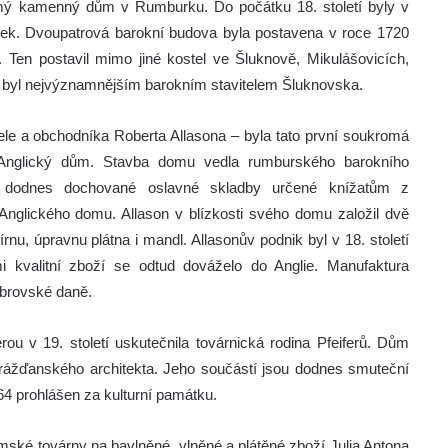
omý kamenný dům v Rumburku. Do počátku 18. století byly v
k. Dvoupatrová barokní budova byla postavena v roce 1720
 Ten postavil mimo jiné kostel ve Šluknově, Mikulášovicích,
n byl nejvýznamnějším barokním stavitelem Šluknovska.
tele a obchodníka Roberta Allasona – byla tato první soukromá
Anglický dům. Stavba domu vedla rumburského barokního
ní dodnes dochované oslavné skladby určené knížatům z
t Anglického domu. Allason v blízkosti svého domu založil dvě
vírnu, úpravnu plátna i mandl. Allasonův podnik byl v 18. století
i kvalitní zboží se odtud dováželo do Anglie. Manufaktura
obrovské daně.
u v 19. století uskutečnila továrnická rodina Pfeiferů. Dům
drážďanského architekta. Jeho součástí jsou dodnes smuteční
4 prohlášen za kulturní památku.
mské továrny na bavlněné, vlněné a plátěné zboží Julia Antona