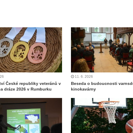
026
11. 6. 2026
tví České republiky veteránů v
Beseda o budoucnosti varnsd
 na dráze 2026 v Rumburku
kinokavárny