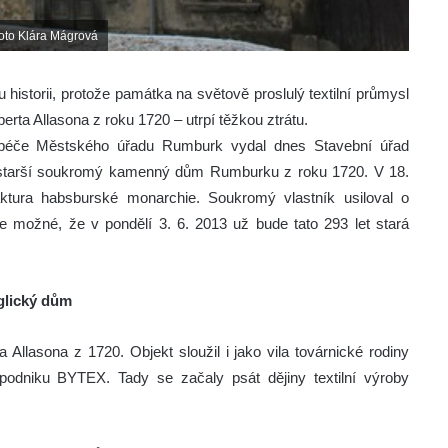
Foto Klára Mágrová
istorii, protože památka na světově proslulý textilní průmysl
rta Allasona z roku 1720 – utrpí těžkou ztrátu.
 péče Městského úřadu Rumburk vydal dnes Stavební úřad
ejstarší soukromý kamenný dům Rumburku z roku 1720. V 18.
faktura habsburské monarchie. Soukromý vlastník usiloval o
e možné, že v pondělí 3. 6. 2013 už bude tato 293 let stará
glický dům
Allasona z 1720. Objekt sloužil i jako vila továrnické rodiny
 podniku BYTEX. Tady se začaly psát dějiny textilní výroby