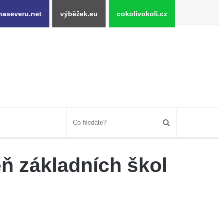
naseveru.net
výběžek.eu
cokolivokoli.cz
eň základních škol