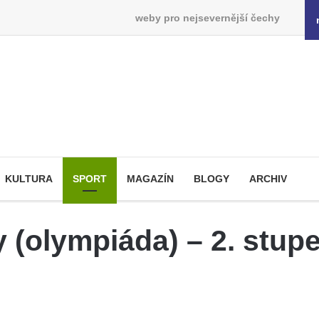
weby pro nejsevernější čechy
KULTURA
SPORT
MAGAZÍN
BLOGY
ARCHIV
y (olympiáda) – 2. stup