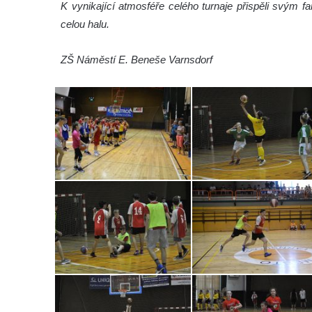
K vynikající atmosféře celého turnaje přispěli svým f
celou halu.
ZŠ Náměstí E. Beneše Varnsdorf