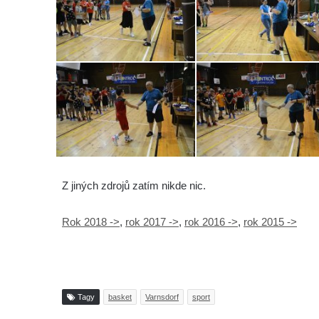
Z jiných zdrojů zatím nikde nic.
Rok 2018 ->
,
rok 2017 ->
,
rok 2016 ->
,
rok 2015 ->
Tagy
basket
Varnsdorf
sport