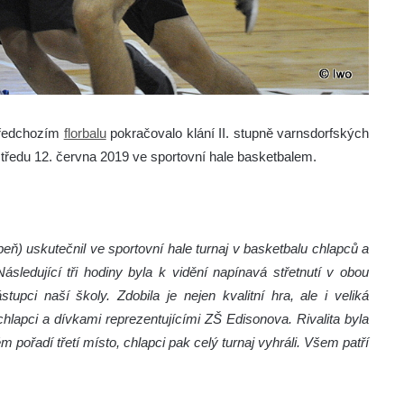
 předchozím
florbalu
pokračovalo klání II. stupně varnsdorfských
středu 12. června 2019 ve sportovní hale basketbalem.
ň) uskutečnil ve sportovní hale turnaj v basketbalu chlapců a
ásledující tři hodiny byla k vidění napínavá střetnutí v obou
tupci naší školy. Zdobila je nejen kvalitní hra, ale i veliká
hlapci a dívkami reprezentujícími ZŠ Edisonova. Rivalita byla
pořadí třetí místo, chlapci pak celý turnaj vyhráli. Všem patří