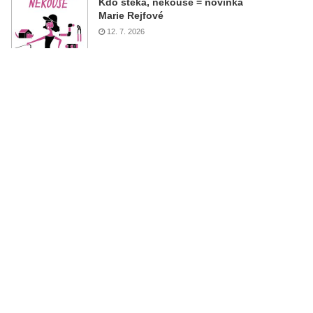
Kdo štěká, nekouše = novinka
Marie Rejfové
12. 7. 2026