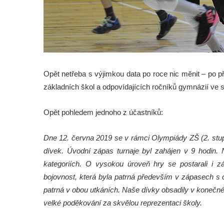
Opět netřeba s výjimkou data po roce nic měnit – po
základních škol a odpovídajících ročníků gymnázií ve 
Opět pohledem jednoho z účastníků:
Dne 12. června 2019 se v rámci Olympiády ZŠ (2. stupe
dívek. Úvodní zápas turnaje byl zahájen v 9 hodin. N
kategoriích. O vysokou úroveň hry se postarali i zás
bojovnost, která byla patrná především v zápasech s c
patrná v obou utkáních. Naše dívky obsadily v konečném 
velké poděkování za skvělou reprezentaci školy.