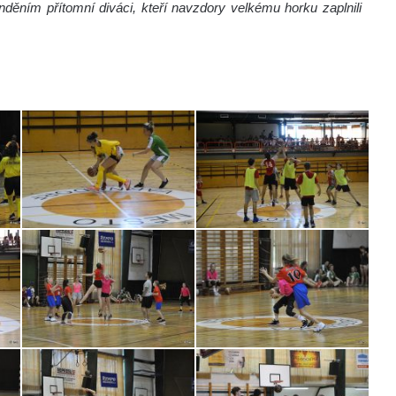
anděním přítomní diváci, kteří navzdory velkému horku zaplnili