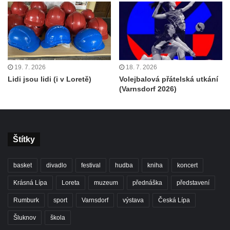
19. 7. 2026
18. 7. 2026
Lidi jsou lidi (i v Loretě)
Volejbalová přátelská utkání
(Varnsdorf 2026)
Štítky
basket
divadlo
festival
hudba
kniha
koncert
Krásná Lípa
Loreta
muzeum
přednáška
představení
Rumburk
sport
Varnsdorf
výstava
Česká Lípa
Šluknov
škola