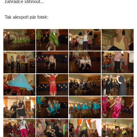
zahrádce stihnout…
Tak alespoň pár fotek: