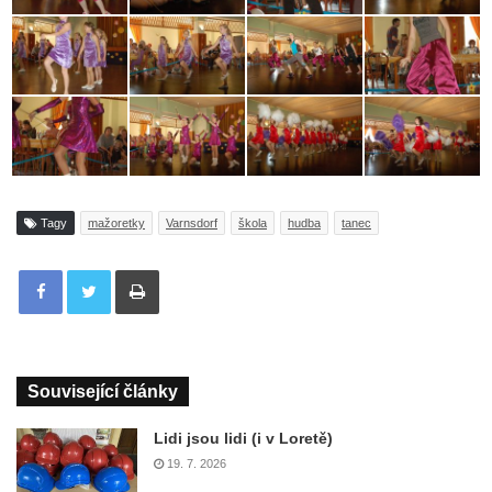
Tagy
mažoretky
Varnsdorf
škola
hudba
tanec
Tisknout
Související články
Lidi jsou lidi (i v Loretě)
19. 7. 2026