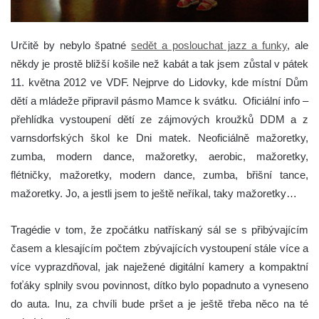
Určitě by nebylo špatné
sedět a poslouchat jazz a funky
, ale
někdy je prostě bližší košile než kabát a tak jsem zůstal v pátek
11. května 2012 ve VDF. Nejprve do Lidovky, kde místní Dům
dětí a mládeže připravil pásmo Mamce k svátku.
Oficiální info –
přehlídka vystoupení dětí ze zájmových kroužků DDM a z
varnsdorfských škol ke Dni matek. Neoficiálně mažoretky,
zumba, modern dance, mažoretky, aerobic, mažoretky,
flétničky, mažoretky, modern dance, zumba, břišní tance,
mažoretky. Jo, a jestli jsem to ještě neříkal, taky mažoretky…
Tragédie v tom, že zpočátku natřískaný sál se s přibývajícím
časem a klesajícím počtem zbývajících vystoupení stále více a
více vyprazdňoval, jak naježené digitální kamery a kompaktní
foťáky splnily svou povinnost, dítko bylo popadnuto a vyneseno
do auta. Inu, za chvíli bude pršet a je ještě třeba něco na té