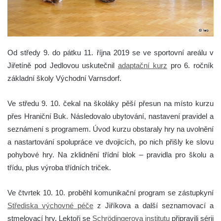
Od středy 9. do pátku 11. října 2019 se ve sportovní areálu v
Jiřetíně pod Jedlovou uskutečnil
adaptační kurz
pro 6. ročník
základní školy Východní Varnsdorf.
Ve středu 9. 10. čekal na školáky pěší přesun na místo kurzu
přes Hraniční Buk. Následovalo ubytování, nastavení pravidel a
seznámení s programem. Úvod kurzu obstaraly hry na uvolnění
a nastartování spolupráce ve dvojicích, po nich přišly ke slovu
pohybové hry. Na zklidnění třídní blok – pravidla pro školu a
třídu, plus výroba třídních triček.
Ve čtvrtek 10. 10. proběhl komunikační program se zástupkyní
Střediska výchovné péče
z Jiříkova a další seznamovací a
stmelovací hry. Lektoři se
Schrödingerova institutu
připravili sérii