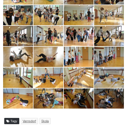
Tagy
Varnsdorf
škola