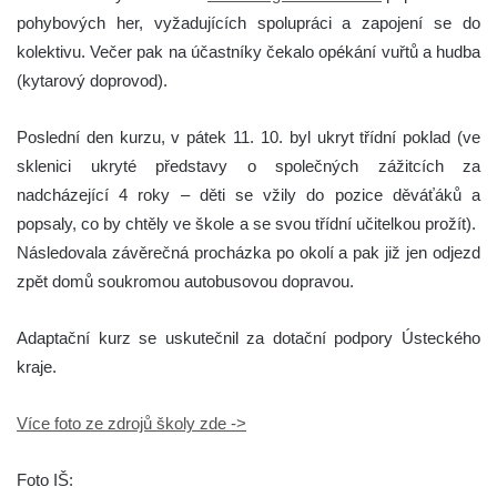
pohybových her, vyžadujících spolupráci a zapojení se do
kolektivu. Večer pak na účastníky čekalo opékání vuřtů a hudba
(kytarový doprovod).
Poslední den kurzu, v pátek 11. 10. byl ukryt třídní poklad (ve
sklenici ukryté představy o společných zážitcích za
nadcházející 4 roky – děti se vžily do pozice děváťáků a
popsaly, co by chtěly ve škole a se svou třídní učitelkou prožít).
Následovala závěrečná procházka po okolí a pak již jen odjezd
zpět domů soukromou autobusovou dopravou.
Adaptační kurz se uskutečnil za dotační podpory Ústeckého
kraje.
Více foto ze zdrojů školy zde ->
Foto IŠ: