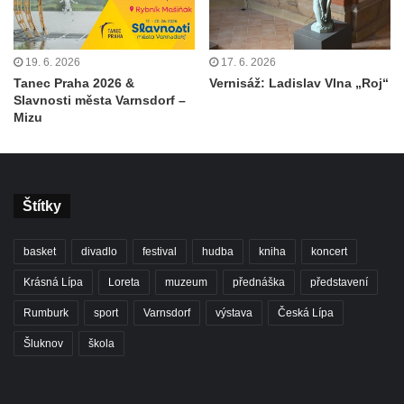
19. 6. 2026
17. 6. 2026
Tanec Praha 2026 &
Vernisáž: Ladislav Vlna „Roj“
Slavnosti města Varnsdorf –
Mizu
Štítky
basket
divadlo
festival
hudba
kniha
koncert
Krásná Lípa
Loreta
muzeum
přednáška
představení
Rumburk
sport
Varnsdorf
výstava
Česká Lípa
Šluknov
škola