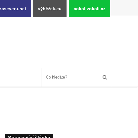
naseveru.net
výběžek.eu
cokolivokoli.cz
Související články