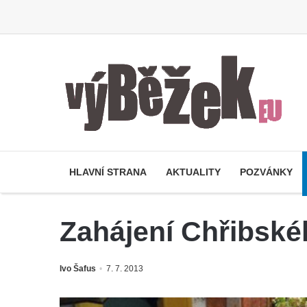
HLAVNÍ STRANA
AKTUALITY
POZVÁNKY
Zahájení Chřibskéh
Ivo Šafus
7. 7. 2013