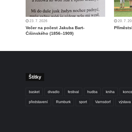
23. 7. 2026
20. 7. 2
Večer na počest Jakuba Bart-
Příměstsk
Ćišinského (1856–1909)
Štítky
basket
divadlo
festival
hudba
kniha
konce
představení
Rumburk
sport
Varnsdorf
výstava