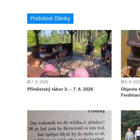
Podobné články
7. 8. 2026
6. 8. 20
Příměstský tábor 3. – 7. 8. 2026
Objevte 
Ferdinan