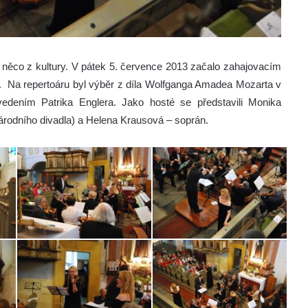
i něco z kultury. V pátek 5. července 2013 začalo zahajovacím
.
Na repertoáru byl výběr z díla Wolfganga Amadea Mozarta v
dením Patrika Englera. Jako hosté se představili
Monika
árodního divadla) a
Helena Krausová – soprán.