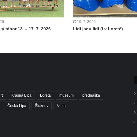
026
19. 7. 2026
ý tábor 13. – 17. 7. 2026
Lidi jsou lidi (i v Loretě)
rt
Krásná Lípa
Loreta
muzeum
přednáška
Česká Lípa
Šluknov
škola