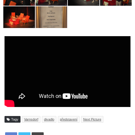
Tagy
Varnsdorf
divadlo
představení
Next Picture
Tisknout