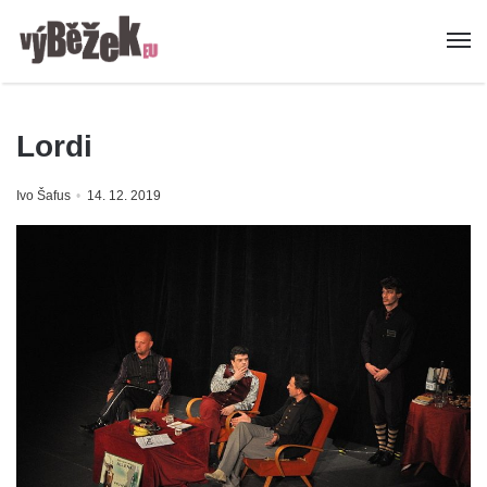
Lordi
Ivo Šafus
14. 12. 2019