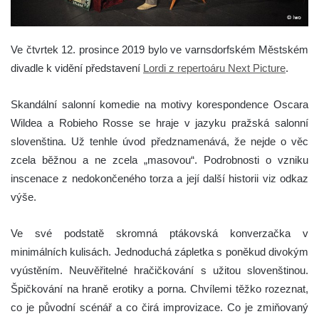
Ve čtvrtek 12. prosince 2019 bylo ve varnsdorfském Městském
divadle k vidění představení
Lordi z repertoáru Next Picture
.
Skandální salonní komedie na motivy korespondence Oscara
Wildea a Robieho Rosse se hraje v jazyku pražská salonní
slovenština. Už tenhle úvod předznamenává, že nejde o věc
zcela běžnou a ne zcela „masovou“. Podrobnosti o vzniku
inscenace z nedokončeného torza a její další historii viz odkaz
výše.
Ve své podstatě skromná ptákovská konverzačka v
minimálních kulisách. Jednoduchá zápletka s poněkud divokým
vyústěním. Neuvěřitelné hračičkování s užitou slovenštinou.
Špičkování na hraně erotiky a porna. Chvílemi těžko rozeznat,
co je původní scénář a co čirá improvizace. Co je zmiňovaný