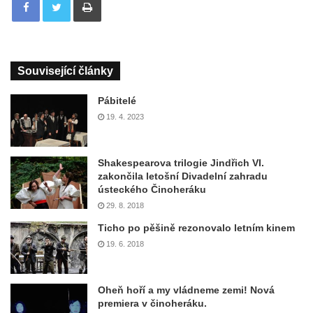
Související články
Pábitelé
19. 4. 2023
Shakespearova trilogie Jindřich VI.
zakončila letošní Divadelní zahradu
ústeckého Činoheráku
29. 8. 2018
Ticho po pěšině rezonovalo letním kinem
19. 6. 2018
Oheň hoří a my vládneme zemi! Nová
premiera v činoheráku.