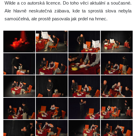
Wilde a co autorská licence. Do toho věci aktuální a současné.
Ale hlavně neskutečná zábava, kde ta sprostá slova nebyla
samoúčelná, ale prostě pasovala jak prdel na hrnec.