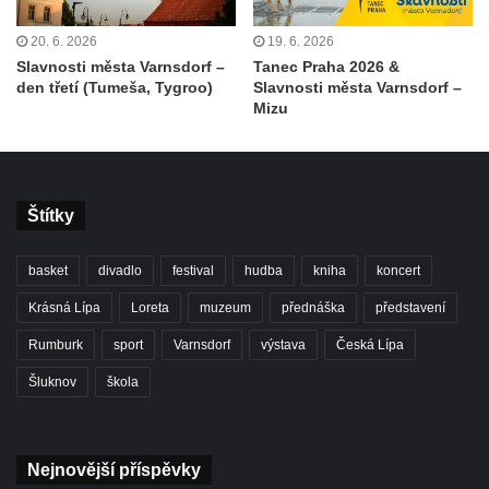
20. 6. 2026
19. 6. 2026
Slavnosti města Varnsdorf –
Tanec Praha 2026 &
den třetí (Tumeša, Tygroo)
Slavnosti města Varnsdorf –
Mizu
Štítky
basket
divadlo
festival
hudba
kniha
koncert
Krásná Lípa
Loreta
muzeum
přednáška
představení
Rumburk
sport
Varnsdorf
výstava
Česká Lípa
Šluknov
škola
Nejnovější příspěvky