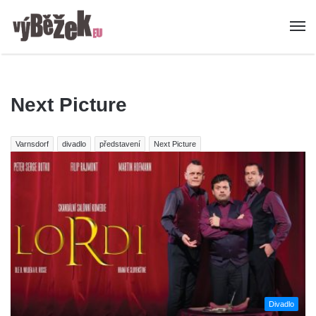
Next Picture
Varnsdorf
divadlo
představení
Next Picture
Divadlo