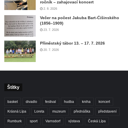
ročník – zahajovací koncert
2. 8. 2026
Večer na počest Jakuba Bart-Ćišinského
(1856–1909)
23. 7. 2026
Příměstský tábor 13. – 17. 7. 2026
20. 7. 2026
Štítky
basket
divadlo
festival
hudba
kniha
koncert
Krásná Lípa
Loreta
muzeum
přednáška
představení
Rumburk
sport
Varnsdorf
výstava
Česká Lípa