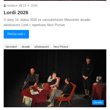
redakce
15. 4. 2026
Lordi 2026
V úterý 14. dubna 2026 ve varnsdorfském Městském divadle
představení Lordi z repertoáru Next Picture.
Přečíst celé »
Varnsdorf
divadlo
představení
Next Picture
Divadlo