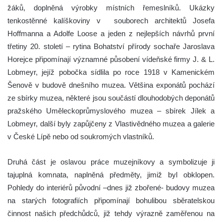
žáků, doplněná výrobky místních řemeslníků. Ukázky
tenkostěnné kalíškoviny v souborech architektů Josefa
Hoffmanna a Adolfe Loose a jeden z nejlepších návrhů první
třetiny 20. století – rytina Bohatství přírody sochaře Jaroslava
Horejce připomínají významné působení vídeňské firmy J. & L.
Lobmeyr, jejíž pobočka sídlila po roce 1918 v Kamenickém
Šenově v budově dnešního muzea. Většina exponátů pochází
ze sbírky muzea, některé jsou součástí dlouhodobých deponátů
pražského Uměleckoprůmyslového muzea – sbírek Jílek a
Lobmeyr, další byly zapůjčeny z Vlastivědného muzea a galerie
v České Lípě nebo od soukromých vlastníků.
Druhá část je oslavou práce muzejníkovy a symbolizuje ji
tajuplná komnata, naplněná předměty, jimiž byl obklopen.
Pohledy do interiérů původní –dnes již zbořené- budovy muzea
na starých fotografiích připomínají bohulibou sběratelskou
činnost našich předchůdců, již tehdy výrazně zaměřenou na