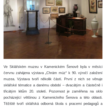
Ve Sklářském muzeu v Kamenickém Šenově byla v měsíci
červnu zahájena výstava „Chrám múz“ k 90. výročí založení
muzea.
Výstava tvoří několik částí. První z nich se věnuje
sklářské tématice a danému období – dvacátým a částečně i
třicátým létům 20. století. Pozornost je zaměřena na sklo
pocházející většinou z Kamenického Šenova a této oblasti.
Těžiště tvoří sklářská odborná škola s pracemi pedagogů a