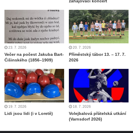
zahajovací koncert
23. 7. 2026
20. 7. 2026
Večer na počest Jakuba Bart-
Příměstský tábor 13. – 17. 7.
Ćišinského (1856–1909)
2026
19. 7. 2026
18. 7. 2026
Lidi jsou lidi (i v Loretě)
Volejbalová přátelská utkání
(Varnsdorf 2026)