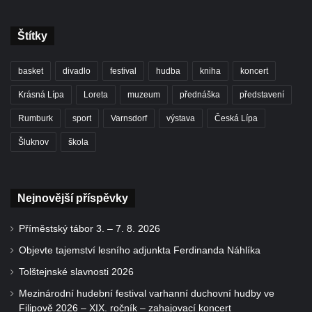
Štítky
basket
divadlo
festival
hudba
kniha
koncert
Krásná Lípa
Loreta
muzeum
přednáška
představení
Rumburk
sport
Varnsdorf
výstava
Česká Lípa
Šluknov
škola
Nejnovější příspěvky
Příměstský tábor 3. – 7. 8. 2026
Objevte tajemství lesního adjunkta Ferdinanda Náhlíka
Tolštejnské slavnosti 2026
Mezinárodní hudební festival varhanní duchovní hudby ve
Filipově 2026 – XIX. ročník – zahajovací koncert