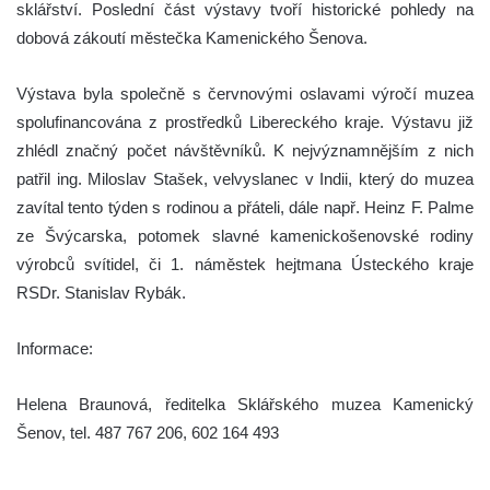
sklářství. Poslední část výstavy tvoří historické pohledy na
dobová zákoutí městečka Kamenického Šenova.
Výstava byla společně s červnovými oslavami výročí muzea
spolufinancována z prostředků Libereckého kraje. Výstavu již
zhlédl značný počet návštěvníků. K nejvýznamnějším z nich
patřil ing. Miloslav Stašek, velvyslanec v Indii, který do muzea
zavítal tento týden s rodinou a přáteli, dále např. Heinz F. Palme
ze Švýcarska, potomek slavné kamenickošenovské rodiny
výrobců svítidel, či 1. náměstek hejtmana Ústeckého kraje
RSDr. Stanislav Rybák.
Informace:
Helena Braunová, ředitelka Sklářského muzea Kamenický
Šenov, tel. 487 767 206, 602 164 493