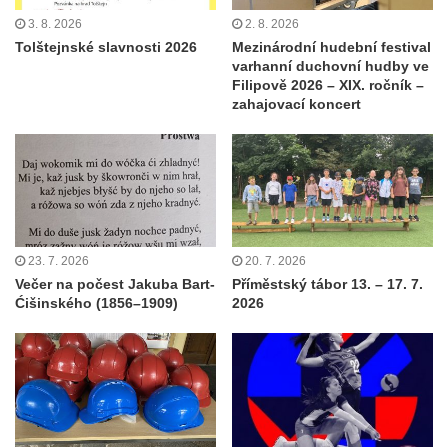
3. 8. 2026
2. 8. 2026
Tolštejnské slavnosti 2026
Mezinárodní hudební festival
varhanní duchovní hudby ve
Filipově 2026 – XIX. ročník –
zahajovací koncert
23. 7. 2026
20. 7. 2026
Večer na počest Jakuba Bart-
Příměstský tábor 13. – 17. 7.
Ćišinského (1856–1909)
2026