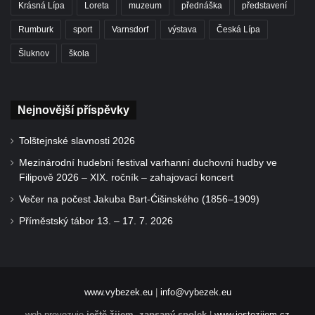
Krásná Lípa
Loreta
muzeum
přednáška
představení
Rumburk
sport
Varnsdorf
výstava
Česká Lípa
Šluknov
škola
Nejnovější příspěvky
Tolštejnské slavnosti 2026
Mezinárodní hudební festival varhanní duchovní hudby ve
Filipově 2026 – XIX. ročník – zahajovací koncert
Večer na počest Jakuba Bart-Ćišinského (1856–1909)
Příměstský tábor 13. – 17. 7. 2026
www.vybezek.eu
|
info@vybezek.eu
web provozuje
ještě žijem, zapsaný spolek
|
www.jestezijem.cz