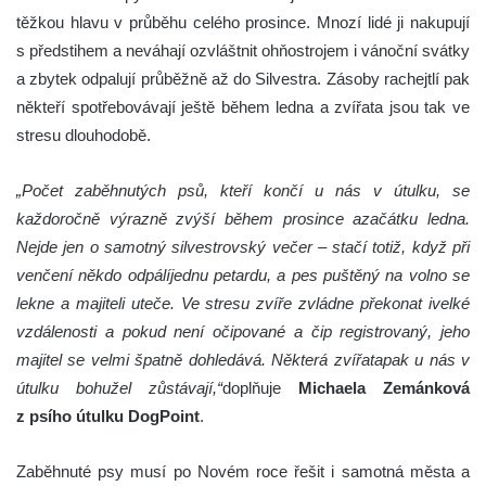
těžkou hlavu v průběhu celého prosince. Mnozí lidé ji nakupují
s předstihem a neváhají ozvláštnit ohňostrojem i vánoční svátky
a zbytek odpalují průběžně až do Silvestra. Zásoby rachejtlí pak
někteří spotřebovávají ještě během ledna a zvířata jsou tak ve
stresu dlouhodobě.
„Počet zaběhnutých psů, kteří končí u nás v útulku, se
každoročně výrazně zvýší během prosince azačátku ledna.
Nejde jen o samotný silvestrovský večer – stačí totiž, když při
venčení někdo odpálíjednu petardu, a pes puštěný na volno se
lekne a majiteli uteče. Ve stresu zvíře zvládne překonat ivelké
vzdálenosti a pokud není očipované a čip registrovaný, jeho
majitel se velmi špatně dohledává. Některá zvířatapak u nás v
útulku bohužel zůstávají,“
doplňuje
Michaela Zemánková
z psího útulku DogPoint
.
Zaběhnuté psy musí po Novém roce řešit i samotná města a