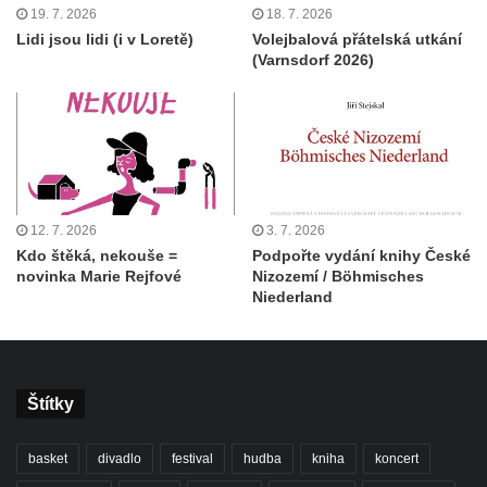
19. 7. 2026
18. 7. 2026
Lidi jsou lidi (i v Loretě)
Volejbalová přátelská utkání
(Varnsdorf 2026)
12. 7. 2026
3. 7. 2026
Kdo štěká, nekouše =
Podpořte vydání knihy České
novinka Marie Rejfové
Nizozemí / Böhmisches
Niederland
Štítky
basket
divadlo
festival
hudba
kniha
koncert