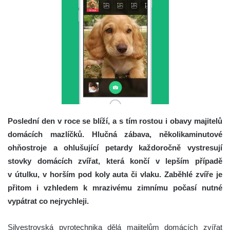
Poslední den v roce se blíží, a s tím rostou i obavy majitelů
domácích mazlíčků. Hlučná zábava, několikaminutové
ohňostroje a ohlušující petardy každoročně vystresují
stovky domácích zvířat, která končí v lepším případě
v útulku, v horším pod koly auta či vlaku. Zaběhlé zvíře je
přitom i vzhledem k mrazivému zimnímu počasí nutné
vypátrat co nejrychleji.
Silvestrovská pyrotechnika dělá majitelům domácích zvířat