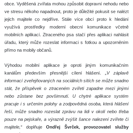
obce. Vyděšená zvířata mohou způsobit dopravní nehodu nebo
ve stresu někoho napadnout, proto je důležité pokusit se nalézt
jejich majitele co nejdříve. Stále více obcí proto k hledání
využívá prostředky moderní obecní komunikace včetně
mobilních aplikací. Ztraceného psa stačí přes aplikaci nahlásit
úřadu, který může rozeslat informaci s fotkou a upozorněním
přímo na mobily občanů.
Výhodou mobilní aplikace je oproti jiným komunikačním
kanálům především přesnější cílení hlášení.
„V záplavě
informací zveřejňovaných na sociálních sítích se může snadno
stát, že příspěvek o ztraceném zvířeti zapadne mezi jinými
nebo zůstane bez povšimnutí. U chytré aplikace systém
pracuje i s určením polohy a zodpovědná osoba, která hlášení
řeší, může snadno rozeslat zprávu na lidi v okolí nebo třeba
pouze na pejskaře, a výrazně zvýšit šance nalezení zvířete či
majitele,“
doplňuje
Ondřej Švrček, provozovatel služby