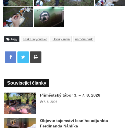
Tagy
české švýcarsko
Dolský mlýn
národní park
Tisknout
Související články
Příměstský tábor 3. – 7. 8. 2026
7. 8. 2026
Objevte tajemství lesního adjunkta
Ferdinanda Náhlíka