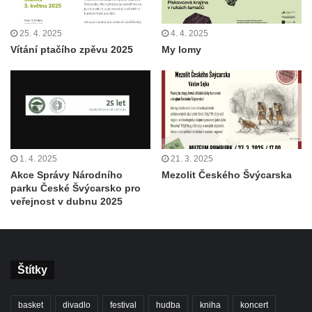
25. 4. 2025
4. 4. 2025
Vítání ptačího zpěvu 2025
My lomy
1. 4. 2025
21. 3. 2025
Akce Správy Národního
Mezolit Českého Švýcarska
parku České Švýcarsko pro
veřejnost v dubnu 2025
Štítky
basket
divadlo
festival
hudba
kniha
koncert