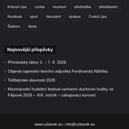
Krásná Lípa
Loreta
muzeum
přednáška
představení
Rumburk
sport
Varnsdorf
výstava
Česká Lípa
Šluknov
škola
Nejnovější příspěvky
Příměstský tábor 3. – 7. 8. 2026
Objevte tajemství lesního adjunkta Ferdinanda Náhlíka
Tolštejnské slavnosti 2026
Mezinárodní hudební festival varhanní duchovní hudby ve
Filipově 2026 – XIX. ročník – zahajovací koncert
www.vybezek.eu
|
info@vybezek.eu