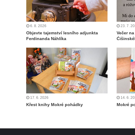
6. 8. 2026
23. 7. 2
Objevte tajemství lesního adjunkta
Večer na
Ferdinanda Náhlíka
Ćišinské
17. 6. 2026
14. 6. 2
Křest knihy Mokré pohádky
Mokré p