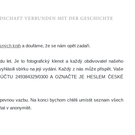
sných knih
a doufáme, že se nám opět zadaří.
let. Je to fotografický klenot a každý obdivovatel našeho
vyhlásili sbírku na její vydání. Každý z nás může přispět. Vaše
. ÚČTU 249384329/0300 A OZNAČTE JE HESLEM ČESKÉ
í pevnou vazbu. Na konci bychom chtěli umístit seznam všech
stat v anonymitě.