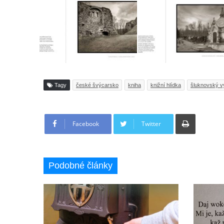
Tagy
české švýcarsko
kniha
knižní hlídka
šluknovský 
Tisknout
Facebook
Twitter
Podobné články