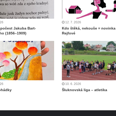
026
12. 7. 2026
 počest Jakuba Bart-
Kdo štěká, nekouše = novinka
ho (1856–1909)
Rejfové
026
10. 6. 2026
ohádky
Šluknovská liga – atletika