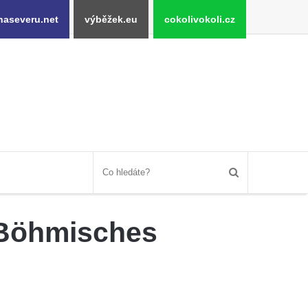
naseveru.net
výběžek.eu
cokolivokoli.cz
 Böhmisches