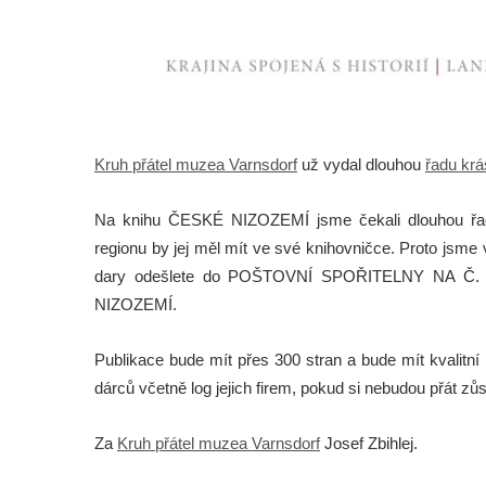
Kruh přátel muzea Varnsdorf
už vydal dlouhou
řadu krá
Na knihu ČESKÉ NIZOZEMÍ jsme čekali dlouhou řadu 
regionu by jej měl mít ve své knihovničce. Proto jsme 
dary odešlete do POŠTOVNÍ SPOŘITELNY NA Č
NIZOZEMÍ.
Publikace bude mít přes 300 stran a bude mít kvalitn
dárců včetně log jejich firem, pokud si nebudou přát zů
Za
Kruh přátel muzea Varnsdorf
Josef Zbihlej.