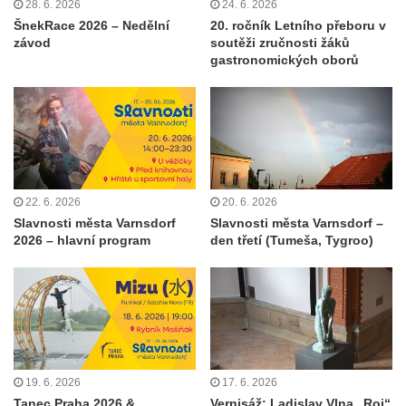
28. 6. 2026
24. 6. 2026
ŠnekRace 2026 – Nedělní
20. ročník Letního přeboru v
závod
soutěži zručnosti žáků
gastronomických oborů
22. 6. 2026
20. 6. 2026
Slavnosti města Varnsdorf
Slavnosti města Varnsdorf –
2026 – hlavní program
den třetí (Tumeša, Tygroo)
19. 6. 2026
17. 6. 2026
Tanec Praha 2026 &
Vernisáž: Ladislav Vlna „Roj“