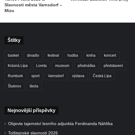
Slavnosti města Varnsdorf –
Mizu
Štítky
basket
divadlo
festival
hudba
kniha
koncert
Krásná Lípa
Loreta
muzeum
přednáška
představení
Rumburk
sport
Varnsdorf
výstava
Česká Lípa
Šluknov
škola
Nejnovější příspěvky
Objevte tajemství lesního adjunkta Ferdinanda Náhlíka
Tolštejnské slavnosti 2026