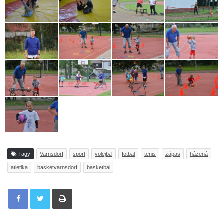
Tagy
Varnsdorf
sport
volejbal
fotbal
tenis
zápas
házená
atletika
basketvarnsdorf
basketbal
Tisknout