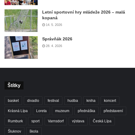
Letní sportovní hry mládeže 2026 – malá
kopaná
14. 5. 2026
Správňák 2026
28. 4. 2026
Štítky
basket
divadlo
festival
hudba
kniha
koncert
Krásná Lípa
Loreta
muzeum
přednáška
představení
Rumburk
sport
Varnsdorf
výstava
Česká Lípa
Šluknov
škola