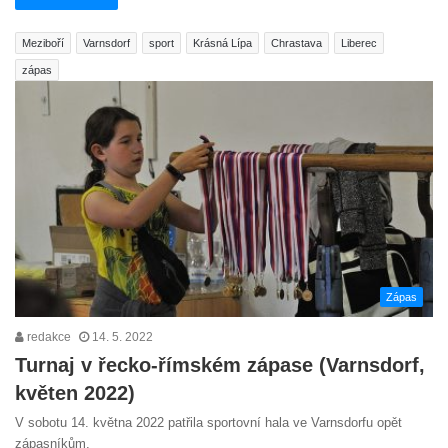
Meziboří
Varnsdorf
sport
Krásná Lípa
Chrastava
Liberec
zápas
Zápas
redakce
14. 5. 2022
Turnaj v řecko-římském zápase (Varnsdorf,
květen 2022)
V sobotu 14. května 2022 patřila sportovní hala ve Varnsdorfu opět
zápasníkům.