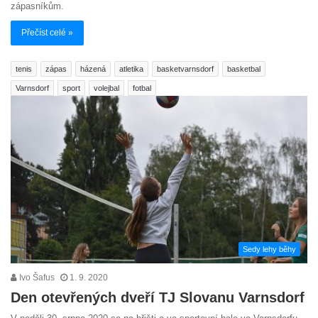
zápasníkům.
Přečíst celé »
tenis
zápas
házená
atletika
basketvarnsdorf
basketbal
Varnsdorf
sport
volejbal
fotbal
Sedy lehy běhy
Ivo Šafus
1. 9. 2020
Den otevřených dveří TJ Slovanu Varnsdorf