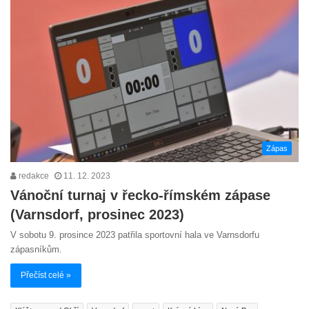
Zápas
redakce
11. 12. 2023
Vánoční turnaj v řecko-římském zápase
(Varnsdorf, prosinec 2023)
V sobotu 9. prosince 2023 patřila sportovní hala ve Varnsdorfu
zápasníkům.
Přečíst celé »