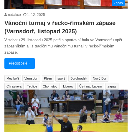
Zápas
redakce
1. 12. 2025
Vánoční turnaj v řecko-římském zápase
(Varnsdorf, listopad 2025)
V sobotu 29. listopadu 2025 patřila sportovní hala ve Varnsdorfu opět
zápasníkům a již tradičnímu vánočnímu turnaji v řecko-římském
zápase.
Přečíst celé »
Meziboří
Varnsdorf
Plzeň
sport
Borohrádek
Nový Bor
Chrastava
Teplice
Chomutov
Liberec
Ústí nad Labem
zápas