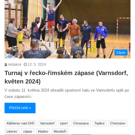
Zápas
redakce
12. 5. 2024
Turnaj v řecko-římském zápase (Varnsdorf,
květen 2024)
V sobotu 11. května 2024 obsadili sportovní halu ve Varnsdorfu opět po
čase zápasníci.
Přečíst celé »
Klášterec nad Ohří
Varnsdorf
sport
Chrastava
Teplice
Chomutov
Liberec
zápas
Kladno
Meziboří