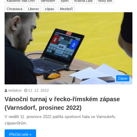
Klášterec nad Ohří
Varnsdorf
sport
Krásná Lípa
Nový Bor
Chrastava
Liberec
zápas
Meziboří
Zápas
redakce
11. 12. 2022
Vánoční turnaj v řecko-římském zápase
(Varnsdorf, prosinec 2022)
V neděli 11. prosince 2022 patřila sportovní hala ve Varnsdorfu
zápasníkům.
Přečíst celé »