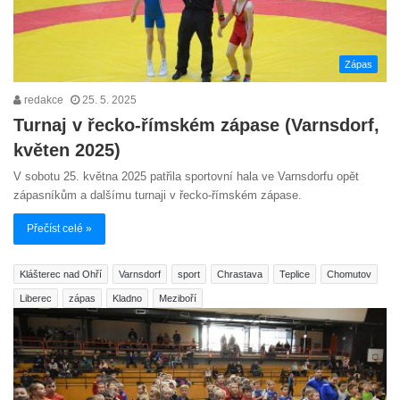
Zápas
redakce
25. 5. 2025
Turnaj v řecko-římském zápase (Varnsdorf,
květen 2025)
V sobotu 25. května 2025 patřila sportovní hala ve Varnsdorfu opět
zápasníkům a dalšímu turnaji v řecko-římském zápase.
Přečíst celé »
Klášterec nad Ohří
Varnsdorf
sport
Chrastava
Teplice
Chomutov
Liberec
zápas
Kladno
Meziboří