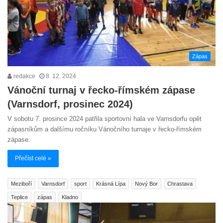
Zápas
redakce
8. 12. 2024
Vánoční turnaj v řecko-římském zápase
(Varnsdorf, prosinec 2024)
V sobotu 7. prosince 2024 patřila sportovní hala ve Varnsdorfu opět
zápasníkům a dalšímu ročníku Vánočního turnaje v řecko-římském
zápase.
Přečíst celé »
Meziboří
Varnsdorf
sport
Krásná Lípa
Nový Bor
Chrastava
Teplice
zápas
Kladno