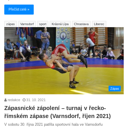
Přečíst celé »
zápas
Varnsdorf
sport
Krásná Lípa
Chrastava
Liberec
Zápas
redakce
31. 10. 2021
Zápasnické zápolení – turnaj v řecko-
římském zápase (Varnsdorf, říjen 2021)
V sobotu 30. října 2021 patřila sportovní hala ve Varnsdorfu