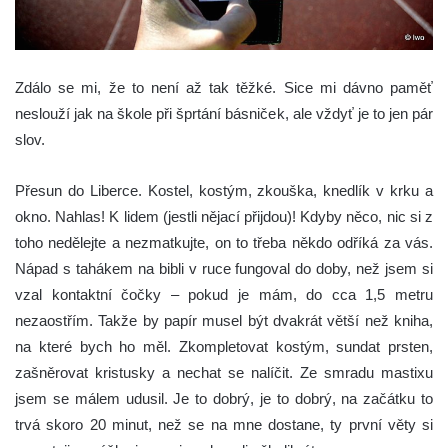
Zdálo se mi, že to není až tak těžké. Sice mi dávno paměť
neslouží jak na škole při šprtání básniček, ale vždyť je to jen pár
slov.
Přesun do Liberce. Kostel, kostým, zkouška, knedlík v krku a
okno. Nahlas! K lidem (jestli nějací přijdou)! Kdyby něco, nic si z
toho nedělejte a nezmatkujte, on to třeba někdo odříká za vás.
Nápad s tahákem na bibli v ruce fungoval do doby, než jsem si
vzal kontaktní čočky – pokud je mám, do cca 1,5 metru
nezaostřím. Takže by papír musel být dvakrát větší než kniha,
na které bych ho měl. Zkompletovat kostým, sundat prsten,
zašněrovat kristusky a nechat se nalíčit. Ze smradu mastixu
jsem se málem udusil. Je to dobrý, je to dobrý, na začátku to
trvá skoro 20 minut, než se na mne dostane, ty první věty si