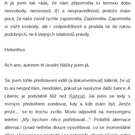
A já jsem tak ráda, že nám připomněla tu temnou dobu
nesvobody, nerovnosti, lží a nespravedlnosti, protože mám
pocit, že naše země rychle zapomněla. Zapomněla. Zapomněla
si vážit svobody, ale i zodpovědnosti a prodala se do rukou
podobných, ne-li stejných relativistů pravdy.
Helianthus
Ach ano, autorem té úvodní hlášky jsem já.
Sic jsem tohle představení viděl (a dokumentoval) tolikrát, že už
to ani nespočítám, neodolám, pokud se naskytne další šance. A
Liberec je podstatně blíž než
Rajhrad
. Jal jsem se tedy s
mírným předstihem sondovat, kdy a kde mám být. Jenže
jenže… se to trochu zvrtlo. Místo odpovědi na messengeru
telefon: „
My bychom něco potřebovali…
“ Proběhli alternace
alternací (snad netřeba dlouze vysvětlovat, co se momentálně