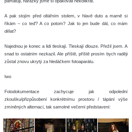
pamatuji, narážky jsme si opakovali několikrát.
A pak stojím před oltářním stolem, v hlavě duto a marně si
říkám – co teď? A co potom? Jak to jen bude dál, co mám
dělat?
Najednou je konec a lidi tleskají. Tleskají dlouze. Přežil jsem. A
snad to ostatním nezkazil. Ale příště, příště prosím bych raději
zůstal znovu ukrytý za hledáčkem fotoaparátu.
Iwo
Fotodokumentace zachycuje jak odpolední
zkoušku/přizpůsobení konkrétnímu prostoru / tápání výše
zmíněných alternací, tak samotné večerní představení: