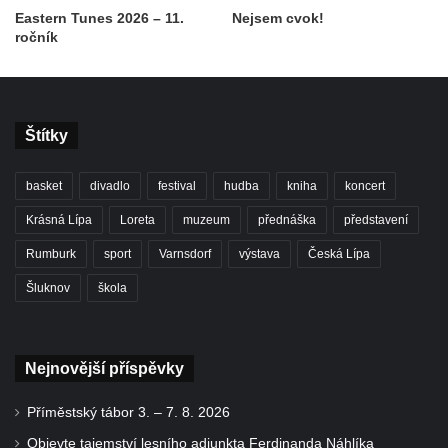
Eastern Tunes 2026 – 11.
Nejsem cvok!
ročník
Štítky
basket
divadlo
festival
hudba
kniha
koncert
Krásná Lípa
Loreta
muzeum
přednáška
představení
Rumburk
sport
Varnsdorf
výstava
Česká Lípa
Šluknov
škola
Nejnovější příspěvky
Příměstský tábor 3. – 7. 8. 2026
Objevte tajemství lesního adjunkta Ferdinanda Náhlíka