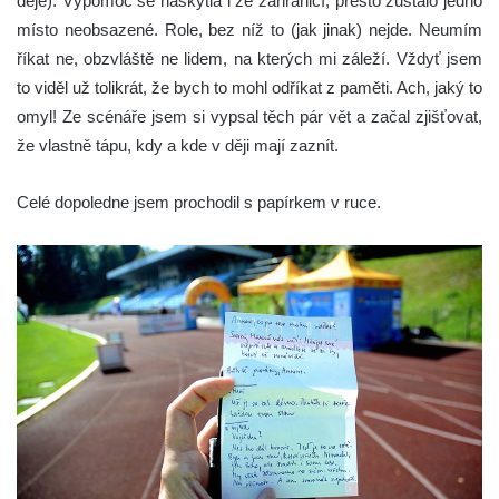
děje). Výpomoc se naskytla i ze zahraničí, přesto zůstalo jedno
místo neobsazené. Role, bez níž to (jak jinak) nejde. Neumím
říkat ne, obzvláště ne lidem, na kterých mi záleží. Vždyť jsem
to viděl už tolikrát, že bych to mohl odříkat z paměti. Ach, jaký to
omyl! Ze scénáře jsem si vypsal těch pár vět a začal zjišťovat,
že vlastně tápu, kdy a kde v ději mají zaznít.
Celé dopoledne jsem prochodil s papírkem v ruce.