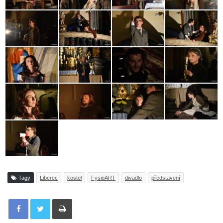
Tagy
Liberec
kostel
FysioART
divadlo
představení
Tisknout