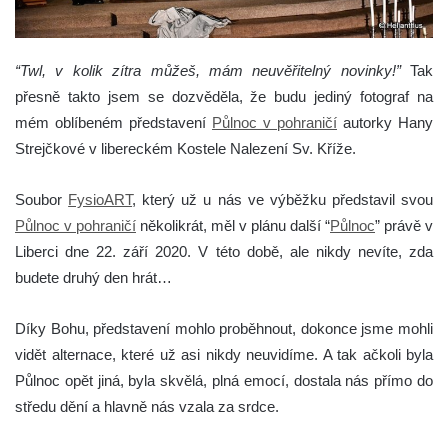
“Twl, v kolik zítra můžeš, mám neuvěřitelný novinky!”
Tak
přesně takto jsem se dozvěděla, že budu jediný fotograf na
mém oblíbeném představení
Půlnoc v pohraničí
autorky Hany
Strejčkové v libereckém Kostele Nalezení Sv. Kříže.
Soubor
FysioART
, který už u nás ve výběžku představil svou
Půlnoc v pohraničí
několikrát, měl v plánu další “
Půlnoc
” právě v
Liberci dne 22. září 2020. V této době, ale nikdy nevíte, zda
budete druhý den hrát…
Díky Bohu, představení mohlo proběhnout, dokonce jsme mohli
vidět alternace, které už asi nikdy neuvidíme. A tak ačkoli byla
Půlnoc opět jiná, byla skvělá, plná emocí, dostala nás přímo do
středu dění a hlavně nás vzala za srdce.