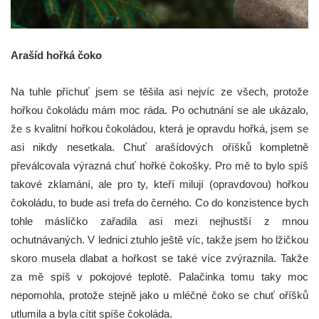
Arašíd hořká čoko
Na tuhle příchuť jsem se těšila asi nejvíc ze všech, protože
hořkou čokoládu mám moc ráda. Po ochutnání se ale ukázalo,
že s kvalitní hořkou čokoládou, která je opravdu hořká, jsem se
asi nikdy nesetkala. Chuť arašídových oříšků kompletně
převálcovala výrazná chuť hořké čokošky. Pro mě to bylo spíš
takové zklamání, ale pro ty, kteří milují (opravdovou) hořkou
čokoládu, to bude asi trefa do černého. Co do konzistence bych
tohle máslíčko zařadila asi mezi nejhustší z mnou
ochutnávaných. V lednici ztuhlo ještě víc, takže jsem ho lžičkou
skoro musela dlabat a hořkost se také více zvýraznila. Takže
za mě spíš v pokojové teplotě. Palačinka tomu taky moc
nepomohla, protože stejně jako u mléčné čoko se chuť oříšků
utlumila a byla cítit spíše čokoláda.