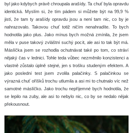
byl jako kdybych právě chroupala arašídy. Ta chuť byla opravdu
identická. Myslím si, že tím pádem si můžete být na 99,9 %
jistí, že tam ty arašídy opravdu jsou a není tam nic, co by je
nahrazovalo. Takovou chuť totiž ničím nenahradíte. To bych
hodnotila jako plus. Jako mínus bych možná zmínila, že jsem
měla v puse takový zvláštní suchý pocit, ale asi to tak být má.
Máslíčka jsem se rozhodla ochutnávat také po tom, co stráví
nějaký čas v lednici. Tohle teda vůbec nezměnilo konzistenci a
vlastně zůstalo úplně stejné, jen s trošku studeným efektem. A
jako poslední test jsem zvolila palačinky. S palačinkou se
výrazná chuť oříšků trochu utlumila a asi mi to chutnalo víc než
samotné máslíčko. Jako trochu nepříjemné bych hodnotila, že
se lepilo na zuby, ale asi to nebylo nic, co by se nedalo nějak
překousnout.