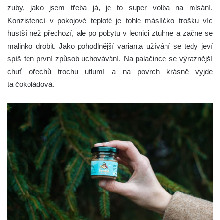
zuby, jako jsem třeba já, je to super volba na mlsání.
Konzistencí v pokojové teplotě je tohle máslíčko trošku víc
hustší než přechozí, ale po pobytu v lednici ztuhne a začne se
malinko drobit. Jako pohodlnější varianta užívání se tedy jeví
spíš ten první způsob uchovávání. Na palačince se výraznější
chuť ořechů trochu utlumí a na povrch krásně vyjde
ta čokoládová.