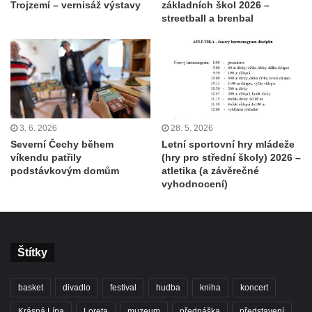
Trojzemí – vernisáž výstavy
základních škol 2026 –
streetball a brenbal
3. 6. 2026
28. 5. 2026
Severní Čechy během
Letní sportovní hry mládeže
víkendu patřily
(hry pro střední školy) 2026 –
podstávkovým domům
atletika (a závěrečné
vyhodnocení)
Štítky
basket
divadlo
festival
hudba
kniha
koncert
Krásná Lípa
Loreta
muzeum
přednáška
představení