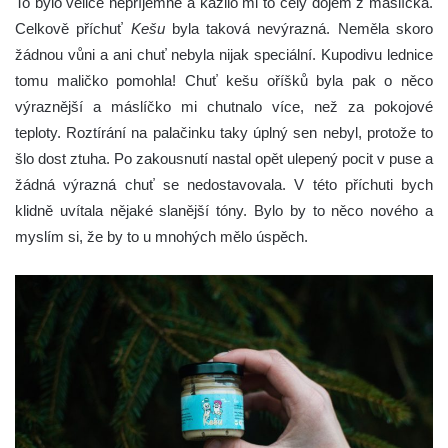
To bylo velice nepříjemné a kazilo mi to celý dojem z máslíčka.
Celkově příchuť
Kešu
byla taková nevýrazná. Neměla skoro
žádnou vůni a ani chuť nebyla nijak speciální. Kupodivu lednice
tomu maličko pomohla! Chuť kešu oříšků byla pak o něco
výraznější a máslíčko mi chutnalo více, než za pokojové
teploty. Roztírání na palačinku taky úplný sen nebyl, protože to
šlo dost ztuha. Po zakousnutí nastal opět ulepený pocit v puse a
žádná výrazná chuť se nedostavovala. V této příchuti bych
klidně uvítala nějaké slanější tóny. Bylo by to něco nového a
myslím si, že by to u mnohých mělo úspěch.