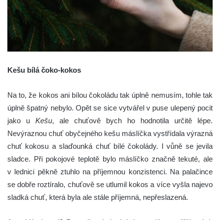
Kešu bílá čoko-kokos
Na to, že kokos ani bílou čokoládu tak úplně nemusím, tohle tak
úplně špatný nebylo. Opět se sice vytvářel v puse ulepený pocit
jako u
Kešu
, ale chuťově bych ho hodnotila určitě lépe.
Nevýraznou chuť obyčejného kešu máslíčka vystřídala výrazná
chuť kokosu a slaďounká chuť bílé čokolády. I vůně se jevila
sladce. Při pokojové teplotě bylo máslíčko značně tekuté, ale
v lednici pěkně ztuhlo na příjemnou konzistenci. Na palačince
se dobře roztíralo, chuťově se utlumil kokos a více vyšla najevo
sladká chuť, která byla ale stále příjemná, nepřeslazená.