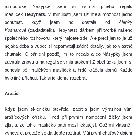
rumburské Násypce jsem si všimla plného regálu
máslíček
Hepynats
. V minulosti jsem už měla možnost jedno
ochutnat, když jsem ho dostala od
Alenky
Košnarové
(zakladatelka Hepynats) dárkem při tvorbě našeho
společného rozhovoru, který najdete
zde
. Ale přeci jen to je už
nějaká doba a vůbec si nepamatuji žádné detaily, jak to vlastně
chutnalo. O pár dní později mi to nedalo a do Násypky jsem
zavítala znovu a na regál se vrhla útokem! Z obchůdku jsem si
odnesla pět maličkých máslíček a hrdě kráčela domů. Každé
bylo jiné příchuti. Tak si je jdeme rozebrat!
Arašíd
Když jsem skleničku otevřela, zacítila jsem výraznou vůni
arašídových oříšků. Hned při prvním namočení lžičky jsem
zjistila, že tohle máslíčko patří mezi tekutější. Což mi vlastně i
vyhovuje, protože se dá dobře roztírat. Můj první chuťový dojem