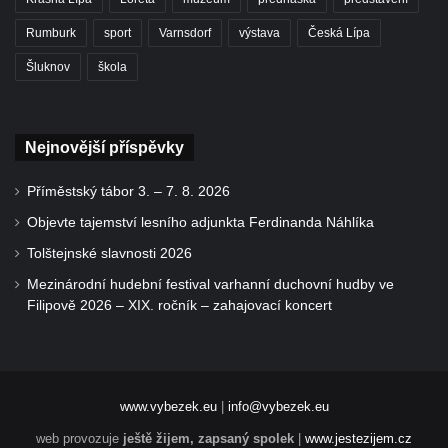
Rumburk
sport
Varnsdorf
výstava
Česká Lípa
Šluknov
škola
Nejnovější příspěvky
Příměstský tábor 3. – 7. 8. 2026
Objevte tajemství lesního adjunkta Ferdinanda Náhlíka
Tolštejnské slavnosti 2026
Mezinárodní hudební festival varhanní duchovní hudby ve
Filipově 2026 – XIX. ročník – zahajovací koncert
www.vybezek.eu
|
info@vybezek.eu
web provozuje
ještě žijem, zapsaný spolek
|
www.jestezijem.cz