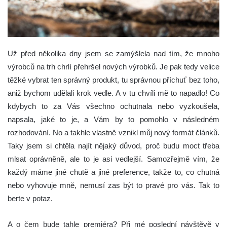
Už před několika dny jsem se zamýšlela nad tím, že mnoho
výrobců na trh chrlí přehršel nových výrobků. Je pak tedy velice
těžké vybrat ten správný produkt, tu správnou příchuť bez toho,
aniž bychom udělali krok vedle. A v tu chvíli mě to napadlo! Co
kdybych to za Vás všechno ochutnala nebo vyzkoušela,
napsala, jaké to je, a Vám by to pomohlo v následném
rozhodování. No a takhle vlastně vznikl můj nový formát článků.
Taky jsem si chtěla najít nějaký důvod, proč budu moct třeba
mlsat oprávněně, ale to je asi vedlejší. Samozřejmě vím, že
každý máme jiné chutě a jiné preference, takže to, co chutná
nebo vyhovuje mně, nemusí zas být to pravé pro vás. Tak to
berte v potaz.
A o čem bude tahle premiéra? Při mé poslední návštěvě v