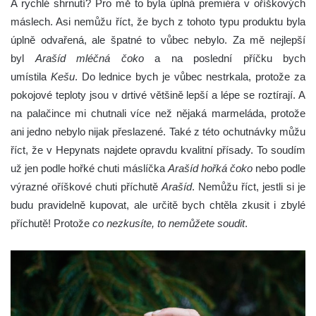
A rychlé shrnutí? Pro mě to byla úplná premiéra v oříškových
máslech. Asi nemůžu říct, že bych z tohoto typu produktu byla
úplně odvařená, ale špatné to vůbec nebylo. Za mě nejlepší
byl
Arašíd mléčná čoko
a na poslední příčku bych
umístila
Kešu
. Do lednice bych je vůbec nestrkala, protože za
pokojové teploty jsou v drtivé většině lepší a lépe se roztírají. A
na palačince mi chutnali více než nějaká marmeláda, protože
ani jedno nebylo nijak přeslazené. Také z této ochutnávky můžu
říct, že v Hepynats najdete opravdu kvalitní přísady. To soudím
už jen podle hořké chuti máslíčka
Arašíd hořká čoko
nebo podle
výrazné oříškové chuti příchutě
Arašíd
. Nemůžu říct, jestli si je
budu pravidelně kupovat, ale určitě bych chtěla zkusit i zbylé
příchutě! Protože
co nezkusíte, to nemůžete soudit
.