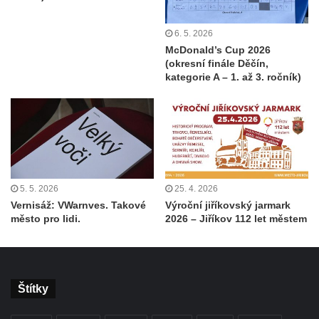
6. 5. 2026
McDonald’s Cup 2026
(okresní finále Děčín,
kategorie A – 1. až 3. ročník)
5. 5. 2026
25. 4. 2026
Vernisáž: VWarnves. Takové
Výroční jiříkovský jarmark
město pro lidi.
2026 – Jiříkov 112 let městem
Štítky