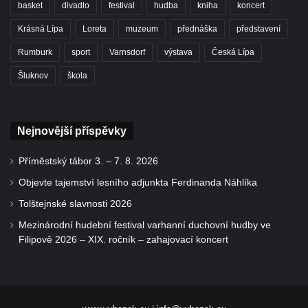
basket
divadlo
festival
hudba
kniha
koncert
Krásná Lípa
Loreta
muzeum
přednáška
představení
Rumburk
sport
Varnsdorf
výstava
Česká Lípa
Šluknov
škola
Nejnovější příspěvky
Příměstský tábor 3. – 7. 8. 2026
Objevte tajemství lesního adjunkta Ferdinanda Náhlíka
Tolštejnské slavnosti 2026
Mezinárodní hudební festival varhanní duchovní hudby ve
Filipově 2026 – XIX. ročník – zahajovací koncert