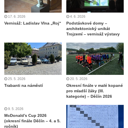
17. 6. 2026
4. 6. 2026
Vernisáž: Ladislav Vlna „Roj“
Podstávkové domy –
architektonický unikát
Trojzemí – vernisáž výstavy
25. 5. 2026
20. 5. 2026
Trabanti na náměstí
Okresní finále v malé kopané
pro mladší žáky (III.
kategorie) – Děčín 2026
9. 5. 2026
McDonald’s Cup 2026
(okresní finále Děčín – 4. a 5.
ročník)