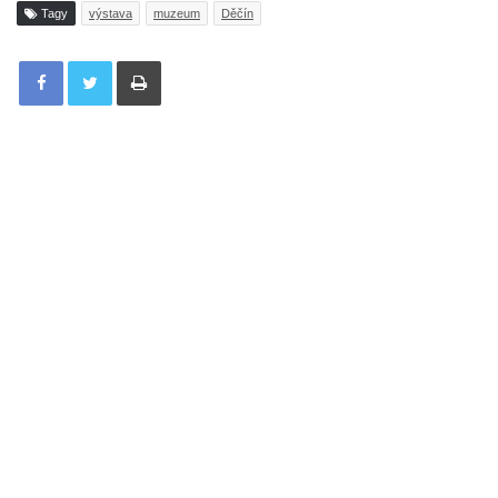
Tagy
výstava
muzeum
Děčín
Tisknout