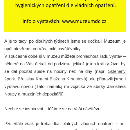
A je to tady, po dlouhých týdnech jsme se dočkali! Muzeum je
opět otevřené pro Vás, milé návštěvníky.
V současné době si v muzeu můžete prohlédnout řadu výstav –
některé na Vás čekají od podzimu, jelikož jejich krátký život by
se dal počítat spíše na hodiny než na dny (např.
Skleněný
šperk
,
Břetislav Kment-Blažena Kmentová
), ale připravili jsme i
výstavu novou (Táto, namaluj mi vojáčka ze sbírky Jaroslava
Nouzy a muzejních depozitářů).
Nechte se inspirovat – těšíme se na Vaši návštěvu!
PS: Stále však je třeba dbát platných vládních opatření – mít