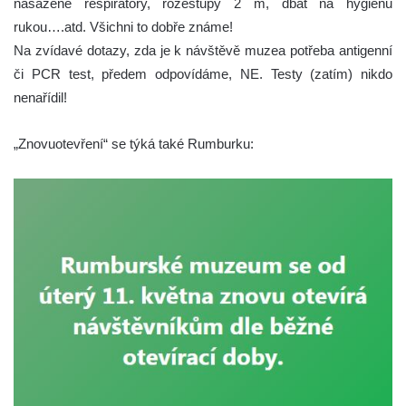
nasazené respirátory, rozestupy 2 m, dbát na hygienu
rukou….atd. Všichni to dobře známe!
Na zvídavé dotazy, zda je k návštěvě muzea potřeba antigenní
či PCR test, předem odpovídáme, NE. Testy (zatím) nikdo
nenařídil!
„Znovuotevření“ se týká také Rumburku: