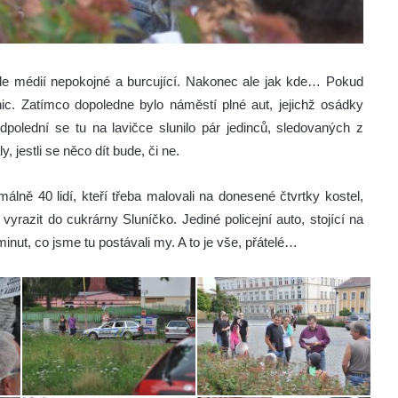
dle médií nepokojné a burcující. Nakonec ale jak kde…
Pokud
ic. Zatímco dopoledne bylo náměstí plné aut, jejichž osádky
odpolední se tu na lavičce slunilo pár jedinců, sledovaných z
 jestli se něco dít bude, či ne.
álně 40 lidí, kteří třeba malovali na donesené čtvrtky kostel,
vyrazit do cukrárny Sluníčko. Jediné policejní auto, stojící na
nut, co jsme tu postávali my. A to je vše, přátelé…