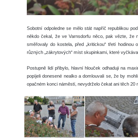
Sobotní odpoledne se mělo stát napříč republikou po
někdo čekal, že ve Varnsdorfu něco, pak vězte, že n
směřovaly do kostela, před „kritickou“ třetí hodinou 
různých „zákrytových“ míst skupinkami, které vyčkávaly,
Postupně lidí přibylo, hlavní hlouček
odhaduji
na maxim
popíjeli donesené nealko a domlouvali se, že by mohli 
opačném konci náměstí, nevydrželo čekat ani těch 20 mi