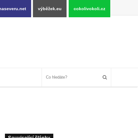
naseveru.net
výběžek.eu
cokolivokoli.cz
Související články