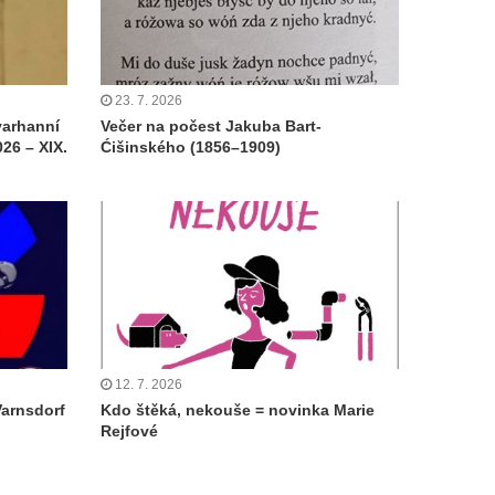
23. 7. 2026
varhanní
Večer na počest Jakuba Bart-
26 – XIX.
Ćišinského (1856–1909)
12. 7. 2026
Varnsdorf
Kdo štěká, nekouše = novinka Marie
Rejfové