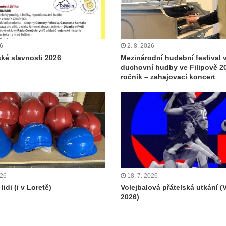
26
2. 8. 2026
ské slavnosti 2026
Mezinárodní hudební festival 
duchovní hudby ve Filipově 20
ročník – zahajovací koncert
026
18. 7. 2026
lidi (i v Loretě)
Volejbalová přátelská utkání (
2026)