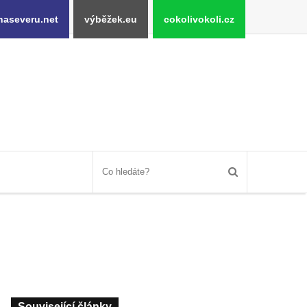
naseveru.net
výběžek.eu
cokolivokoli.cz
Související články