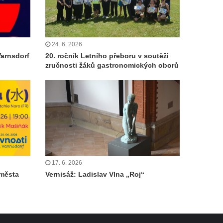
24. 6. 2026
Varnsdorf
20. ročník Letního přeboru v soutěži
zručnosti žáků gastronomických oborů
17. 6. 2026
 města
Vernisáž: Ladislav Vlna „Roj“