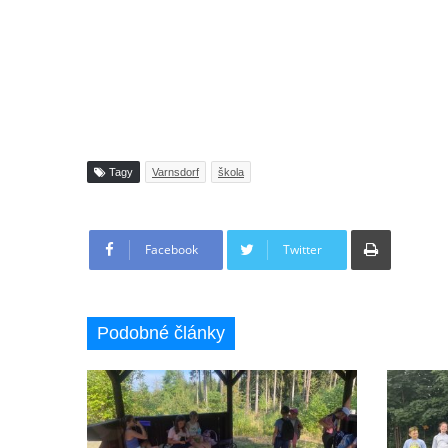
Tagy
Varnsdorf
škola
Tisknout
Facebook
Twitter
Podobné články