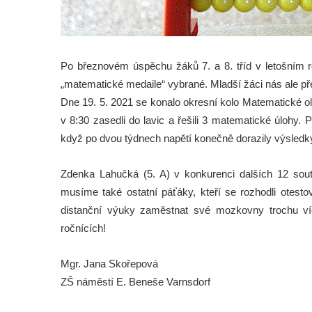
Po březnovém úspěchu žáků 7. a 8. tříd v letošním 
„matematické medaile“ vybrané. Mladší žáci nás ale př
Dne 19. 5. 2021 se konalo okresní kolo Matematické olym
v 8:30 zasedli do lavic a řešili 3 matematické úlohy. P
když po dvou týdnech napětí konečně dorazily výsledk
Zdenka Lahučká (5. A) v konkurenci dalších 12 soutě
musíme také ostatní páťáky, kteří se rozhodli otest
distanční výuky zaměstnat své mozkovny trochu v
ročnících!
Mgr. Jana Skořepová
ZŠ náměstí E. Beneše Varnsdorf