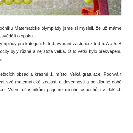
ročníku Matematické olympiády jsme si mysleli, že už máme
esvědčili o opaku.
piády pro kategorii 5. tříd. Vybraní zástupci z tříd 5. A a 5. B
ocity byly různé a nejistota velká. O to větší bylo překvapení,
y.
žících obsadila krásné 1. místo. Velká gratulace! Pochválit
ovat své matematické znalosti a dovednosti a po dlouhé době
íce. Všem účastníkům přejeme mnoho úspěchů i v dalších