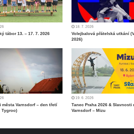
026
18. 7. 2026
ý tábor 13. – 17. 7. 2026
Volejbalová přátelská utkání (
2026)
026
19. 6. 2026
i města Varnsdorf – den třetí
Tanec Praha 2026 & Slavnosti
 Tygroo)
Varnsdorf – Mizu