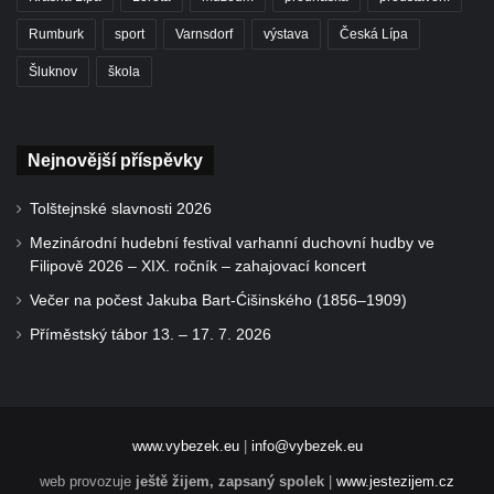
Rumburk
sport
Varnsdorf
výstava
Česká Lípa
Šluknov
škola
Nejnovější příspěvky
Tolštejnské slavnosti 2026
Mezinárodní hudební festival varhanní duchovní hudby ve
Filipově 2026 – XIX. ročník – zahajovací koncert
Večer na počest Jakuba Bart-Ćišinského (1856–1909)
Příměstský tábor 13. – 17. 7. 2026
www.vybezek.eu
|
info@vybezek.eu
web provozuje
ještě žijem, zapsaný spolek
|
www.jestezijem.cz