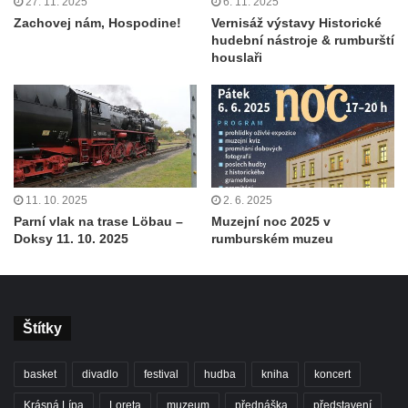
27. 11. 2025
6. 11. 2025
Zachovej nám, Hospodine!
Vernisáž výstavy Historické
hudební nástroje & rumburští
houslaři
11. 10. 2025
2. 6. 2025
Parní vlak na trase Löbau –
Muzejní noc 2025 v
Doksy 11. 10. 2025
rumburském muzeu
Štítky
basket
divadlo
festival
hudba
kniha
koncert
Krásná Lípa
Loreta
muzeum
přednáška
představení