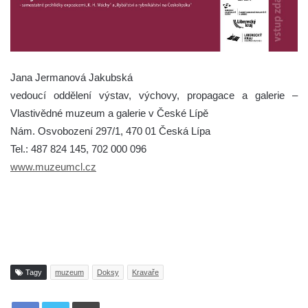
Jana Jermanová Jakubská
vedoucí oddělení výstav, výchovy, propagace a galerie –
Vlastivědné muzeum a galerie v České Lípě
Nám. Osvobození 297/1, 470 01 Česká Lípa
Tel.: 487 824 145, 702 000 096
www.muzeumcl.cz
Tagy
muzeum
Doksy
Kravaře
Tisknout