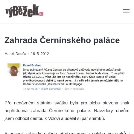
Zahrada Černínského paláce
Marek Douša
16. 5. 2012
Přo nedávném státním svátku byla pro plebs otevena jinak
nepřístupná zahrada Černínského paláce. Navzdory davům
jsem odbočil cestou k Volovi a udělal si pár snímků.
Situování zahrady paláce předznamenala poloha pozemků i