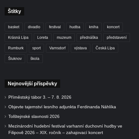
Štítky
basket
divadlo
festival
hudba
kniha
koncert
Krásná Lípa
Loreta
muzeum
přednáška
představení
Rumburk
sport
Varnsdorf
výstava
Česká Lípa
Šluknov
škola
Nejnovější příspěvky
Příměstský tábor 3. – 7. 8. 2026
Objevte tajemství lesního adjunkta Ferdinanda Náhlíka
Tolštejnské slavnosti 2026
Mezinárodní hudební festival varhanní duchovní hudby ve
Filipově 2026 – XIX. ročník – zahajovací koncert