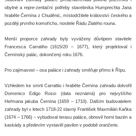
obytné a repre-zentační potřeby stavebníka Humprechta Jana
hraběte Černína z Chuděnic, místodržitele království českého a
později prvního komořícho, nositele Řádu Zlatého rouna.
Menší proporce zahrady byly vyváženy důvtipem stavitele
Francesca Carratiho (1615/20 – 1677), který projektoval i
Černínský palác, dokončený roku 1676.
Pro zajímavost – osa paláce i zahrady směřuje přímo k Řípu.
Vzhledem ke smrti Carrattio i hraběte Černína zahradu dotvořil
Domenico Edigo Rossi (data neznámá) pro nejvyššího
Heřmana jakuba Černína (1659 – 1710). Dalším budovatelem
zahrady byl v letech 1718-22 slavný František Maxmilián Kaňka
(1674 – 1766) – vybudoval terasu paláce, obnovil horní bazén a
kaskády a předevím vystavěl pavilon v podobě oranžerie.