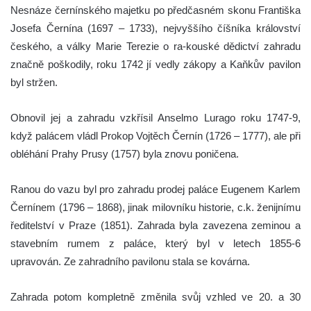
Nesnáze černínského majetku po předčasném skonu Františka
Josefa Černína (1697 – 1733), nejvyššího číšníka království
českého, a války Marie Terezie o ra-kouské dědictví zahradu
značně poškodily, roku 1742 jí vedly zákopy a Kaňkův pavilon
byl stržen.
Obnovil jej a zahradu vzkřísil Anselmo Lurago roku 1747-9,
když palácem vládl Prokop Vojtěch Černín (1726 – 1777), ale při
obléhání Prahy Prusy (1757) byla znovu poničena.
Ranou do vazu byl pro zahradu prodej paláce Eugenem Karlem
Černínem (1796 – 1868), jinak milovníku historie, c.k. ženijnímu
ředitelství v Praze (1851). Zahrada byla zavezena zeminou a
stavebním rumem z paláce, který byl v letech 1855-6
upravován. Ze zahradního pavilonu stala se kovárna.
Zahrada potom kompletně změnila svůj vzhled ve 20. a 30