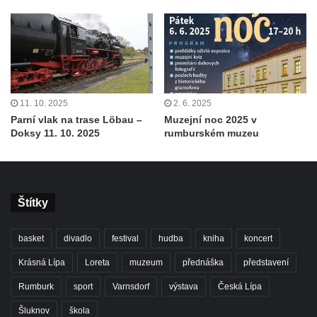
11. 10. 2025
2. 6. 2025
Parní vlak na trase Löbau –
Muzejní noc 2025 v
Doksy 11. 10. 2025
rumburském muzeu
Štítky
basket
divadlo
festival
hudba
kniha
koncert
Krásná Lípa
Loreta
muzeum
přednáška
představení
Rumburk
sport
Varnsdorf
výstava
Česká Lípa
Šluknov
škola