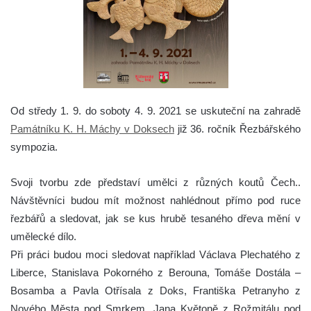
Od středy 1. 9. do soboty 4. 9. 2021 se uskuteční na zahradě
Památníku K. H. Máchy v Doksech
již 36. ročník Řezbářského
sympozia.
Svoji tvorbu zde představí umělci z různých koutů Čech..
Návštěvníci budou mít možnost nahlédnout přímo pod ruce
řezbářů a sledovat, jak se kus hrubě tesaného dřeva mění v
umělecké dílo.
Při práci budou moci sledovat například Václava Plechatého z
Liberce, Stanislava Pokorného z Berouna, Tomáše Dostála –
Bosamba a Pavla Otřísala z Doks, Františka Petranyho z
Nového Města pod Smrkem, Jana Květoně z Rožmitálu pod