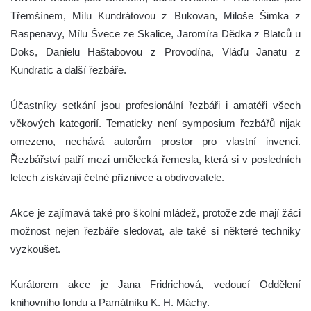
Třemšínem, Mílu Kundrátovou z Bukovan, Miloše Šimka z
Raspenavy, Mílu Švece ze Skalice, Jaromíra Dědka z Blatců u
Doks, Danielu Haštabovou z Provodína, Vláďu Janatu z
Kundratic a další řezbáře.
Účastníky setkání jsou profesionální řezbáři i amatéři všech
věkových kategorií. Tematicky není symposium řezbářů nijak
omezeno, nechává autorům prostor pro vlastní invenci.
Řezbářství patří mezi umělecká řemesla, která si v posledních
letech získávají četné příznivce a obdivovatele.
Akce je zajímavá také pro školní mládež, protože zde mají žáci
možnost nejen řezbáře sledovat, ale také si některé techniky
vyzkoušet.
Kurátorem akce je Jana Fridrichová, vedoucí Oddělení
knihovního fondu a Památníku K. H. Máchy.