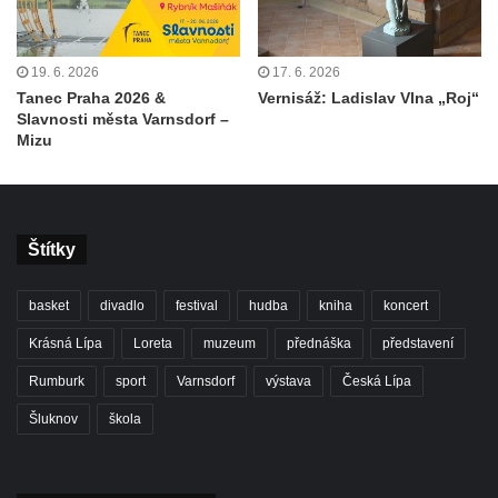
19. 6. 2026
17. 6. 2026
Tanec Praha 2026 &
Vernisáž: Ladislav Vlna „Roj“
Slavnosti města Varnsdorf –
Mizu
Štítky
basket
divadlo
festival
hudba
kniha
koncert
Krásná Lípa
Loreta
muzeum
přednáška
představení
Rumburk
sport
Varnsdorf
výstava
Česká Lípa
Šluknov
škola