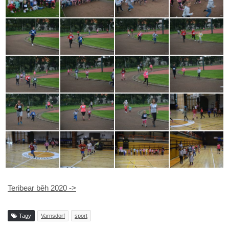
Teribear běh 2020 ->
Tagy
Varnsdorf
sport