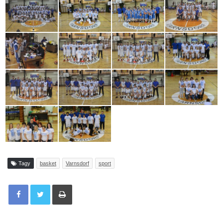
Tagy
basket
Varnsdorf
sport
Tisknout