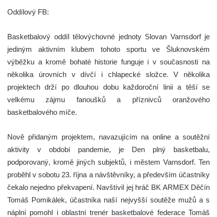
Oddílový FB:
Basketbalový oddíl tělovýchovné jednoty Slovan Varnsdorf je
jediným aktivním klubem tohoto sportu ve Šluknovském
výběžku a kromě bohaté historie funguje i v současnosti na
několika úrovních v dívčí i chlapecké složce. V několika
projektech drží po dlouhou dobu každoroční linii a těší se
velkému zájmu fanoušků a příznivců oranžového
basketbalového míče.
Nově přidaným projektem, navazujícím na online a soutěžní
aktivity v období pandemie, je Den plný basketbalu,
podporovaný, kromě jiných subjektů, i městem Varnsdorf. Ten
proběhl v sobotu 23. října a návštěvníky, a především účastníky
čekalo nejedno překvapení. Navštívil jej hráč BK ARMEX Děčín
Tomáš Pomikálek, účastníka naší nejvyšší soutěže mužů a s
náplní pomohl i oblastní trenér basketbalové federace Tomáš