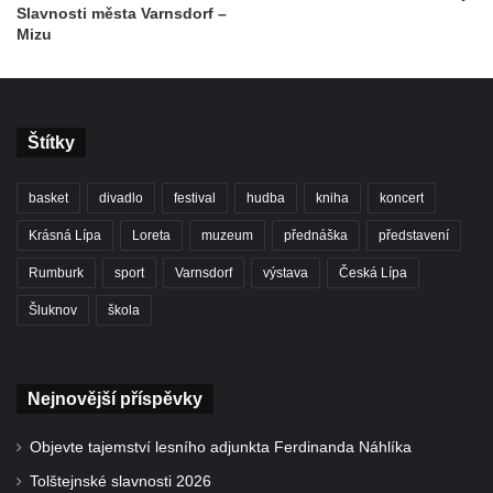
Slavnosti města Varnsdorf –
Mizu
Štítky
basket
divadlo
festival
hudba
kniha
koncert
Krásná Lípa
Loreta
muzeum
přednáška
představení
Rumburk
sport
Varnsdorf
výstava
Česká Lípa
Šluknov
škola
Nejnovější příspěvky
Objevte tajemství lesního adjunkta Ferdinanda Náhlíka
Tolštejnské slavnosti 2026