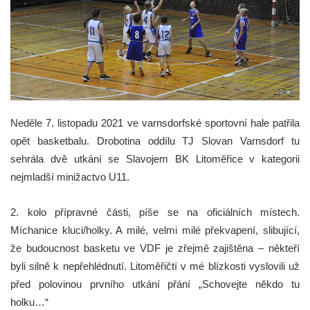
Neděle 7. listopadu 2021 ve varnsdorfské sportovní hale patřila
opět basketbalu. Drobotina oddílu TJ Slovan Varnsdorf tu
sehrála dvě utkání se Slavojem BK Litoměřice v kategorii
nejmladší minižactvo U11.
2. kolo přípravné části, píše se na oficiálních místech.
Míchanice kluci/holky. A milé, velmi milé překvapení, slibující,
že budoucnost basketu ve VDF je zřejmě zajištěna – někteří
byli silně k nepřehlédnutí. Litoměřičtí v mé blízkosti vyslovili už
před polovinou prvního utkání přání „Schovejte někdo tu
holku…“