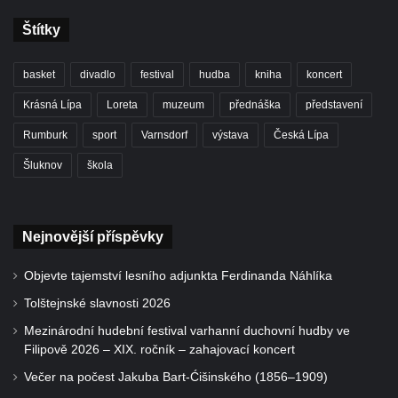
Štítky
basket
divadlo
festival
hudba
kniha
koncert
Krásná Lípa
Loreta
muzeum
přednáška
představení
Rumburk
sport
Varnsdorf
výstava
Česká Lípa
Šluknov
škola
Nejnovější příspěvky
Objevte tajemství lesního adjunkta Ferdinanda Náhlíka
Tolštejnské slavnosti 2026
Mezinárodní hudební festival varhanní duchovní hudby ve
Filipově 2026 – XIX. ročník – zahajovací koncert
Večer na počest Jakuba Bart-Ćišinského (1856–1909)