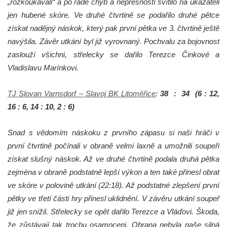
„rozkoukávali“ a po řadě chyb a nepřesností svítilo na ukazateli
jen hubené skóre. Ve druhé čtvrtině se podařilo druhé pětce
získat nadějný náskok, který pak první pětka ve 3. čtvrtině ještě
navýšila. Závěr utkání byl již vyrovnaný. Pochvalu za bojovnost
zaslouží všichni, střelecky se dařilo Terezce Činkové a
Vladislavu Marínkovi.
TJ Slovan Varnsdorf – Slavoj BK Litoměřice
:
38 : 34 (6 : 12,
16 : 6, 14 : 10, 2 : 6)
Snad s vědomím náskoku z prvního zápasu si naši hráči v
první čtvrtině počínali v obraně velmi laxně a umožnili soupeři
získat slušný náskok. Až ve druhé čtvrtině podala druhá pětka
zejména v obraně podstatně lepší výkon a ten také přinesl obrat
ve skóre v polovině utkání (22:18). Až podstatné zlepšení první
pětky ve třetí části hry přinesl uklidnění. V závěru utkání soupeř
již jen snížil. Střelecky se opět dařilo Terezce a Vláďovi. Škoda,
že zůstávají tak trochu osamoceni. Obrana nebyla naše silná