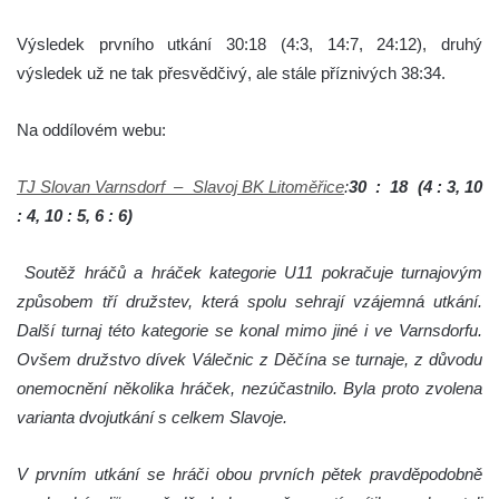
Výsledek prvního utkání 30:18 (4:3, 14:7, 24:12), druhý
výsledek už ne tak přesvědčivý, ale stále příznivých 38:34.
Na oddílovém webu:
TJ Slovan Varnsdorf – Slavoj BK Litoměřice
:
30 : 18 (4 : 3, 10
: 4, 10 : 5, 6 : 6)
Soutěž hráčů a hráček kategorie U11 pokračuje turnajovým
způsobem tří družstev, která spolu sehrají vzájemná utkání.
Další turnaj této kategorie se konal mimo jiné i ve Varnsdorfu.
Ovšem družstvo dívek Válečnic z Děčína se turnaje, z důvodu
onemocnění několika hráček, nezúčastnilo. Byla proto zvolena
varianta dvojutkání s celkem Slavoje.
V prvním utkání se hráči obou prvních pětek pravděpodobně