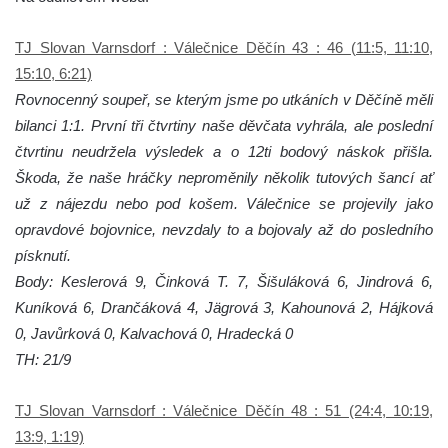
TJ Slovan Varnsdorf : Válečnice Děčín 43 : 46 (11:5, 11:10,
15:10, 6:21)
Rovnocenný soupeř, se kterým jsme po utkáních v Děčíně měli
bilanci 1:1. První tři čtvrtiny naše děvčata vyhrála, ale poslední
čtvrtinu neudržela výsledek a o 12ti bodový náskok přišla.
Škoda, že naše hráčky neproměnily několik tutových šancí ať
už z nájezdu nebo pod košem. Válečnice se projevily jako
opravdové bojovnice, nevzdaly to a bojovaly až do posledního
písknutí.
Body: Keslerová 9, Činková T. 7, Šišuláková 6, Jindrová 6,
Kuníková 6, Drančáková 4, Jägrová 3, Kahounová 2, Hájková
0, Javůrková 0, Kalvachová 0, Hradecká 0
TH: 21/9
TJ Slovan Varnsdorf : Válečnice Děčín 48 : 51 (24:4, 10:19,
13:9, 1:19)