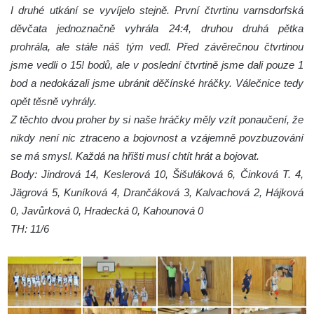
I druhé utkání se vyvíjelo stejně. První čtvrtinu varnsdorfská
děvčata jednoznačně vyhrála 24:4, druhou druhá pětka
prohrála, ale stále náš tým vedl. Před závěrečnou čtvrtinou
jsme vedli o 15! bodů, ale v poslední čtvrtině jsme dali pouze 1
bod a nedokázali jsme ubránit děčínské hráčky. Válečnice tedy
opět těsně vyhrály.
Z těchto dvou proher by si naše hráčky měly vzít ponaučení, že
nikdy není nic ztraceno a bojovnost a vzájemně povzbuzování
se má smysl. Každá na hřišti musí chtít hrát a bojovat.
Body: Jindrová 14, Keslerová 10, Šišuláková 6, Činková T. 4,
Jägrová 5, Kuníková 4, Drančáková 3, Kalvachová 2, Hájková
0, Javůrková 0, Hradecká 0, Kahounová 0
TH: 11/6