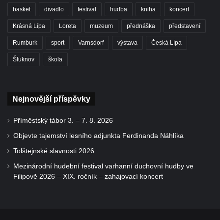
basket
divadlo
festival
hudba
kniha
koncert
Krásná Lípa
Loreta
muzeum
přednáška
představení
Rumburk
sport
Varnsdorf
výstava
Česká Lípa
Šluknov
škola
Nejnovější příspěvky
Příměstský tábor 3. – 7. 8. 2026
Objevte tajemství lesního adjunkta Ferdinanda Náhlíka
Tolštejnské slavnosti 2026
Mezinárodní hudební festival varhanní duchovní hudby ve
Filipově 2026 – XIX. ročník – zahajovací koncert