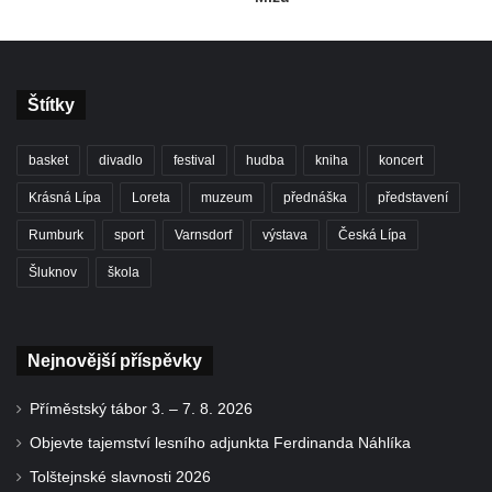
Štítky
basket
divadlo
festival
hudba
kniha
koncert
Krásná Lípa
Loreta
muzeum
přednáška
představení
Rumburk
sport
Varnsdorf
výstava
Česká Lípa
Šluknov
škola
Nejnovější příspěvky
Příměstský tábor 3. – 7. 8. 2026
Objevte tajemství lesního adjunkta Ferdinanda Náhlíka
Tolštejnské slavnosti 2026