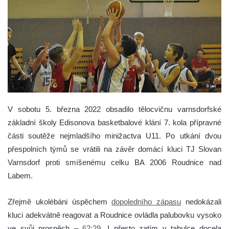
V sobotu 5. března 2022 obsadilo tělocvičnu varnsdorfské
základní školy Edisonova basketbalové klání 7. kola přípravné
části soutěže nejmladšího minižactva U11. Po utkání dvou
přespolních týmů se vrátili na závěr domácí kluci TJ Slovan
Varnsdorf proti smíšenému celku BA 2006 Roudnice nad
Labem.
Zřejmě ukolébáni úspěchem
dopoledního zápasu
nedokázali
kluci adekvátně reagovat a Roudnice ovládla palubovku vysoko
ve svůj prospěch –
62:29
. I přesto zatím v tabulce docela