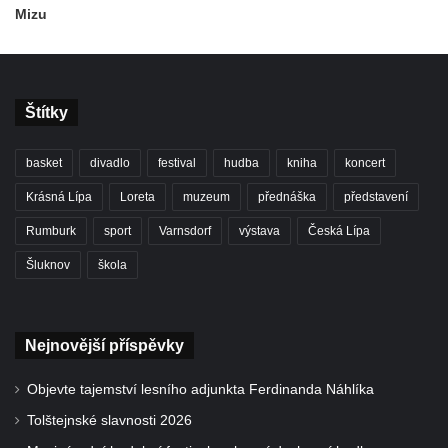
Mizu
Štítky
basket
divadlo
festival
hudba
kniha
koncert
Krásná Lípa
Loreta
muzeum
přednáška
představení
Rumburk
sport
Varnsdorf
výstava
Česká Lípa
Šluknov
škola
Nejnovější příspěvky
Objevte tajemství lesního adjunkta Ferdinanda Náhlíka
Tolštejnské slavnosti 2026