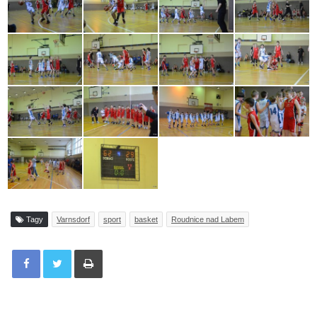
Tagy
Varnsdorf
sport
basket
Roudnice nad Labem
Tisknout