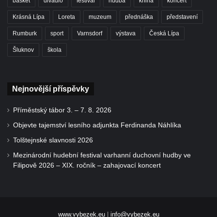
basket
divadlo
festival
hudba
kniha
koncert
Krásná Lípa
Loreta
muzeum
přednáška
představení
Rumburk
sport
Varnsdorf
výstava
Česká Lípa
Šluknov
škola
Nejnovější příspěvky
Příměstský tábor 3. – 7. 8. 2026
Objevte tajemství lesního adjunkta Ferdinanda Náhlíka
Tolštejnské slavnosti 2026
Mezinárodní hudební festival varhanní duchovní hudby ve
Filipově 2026 – XIX. ročník – zahajovací koncert
www.vybezek.eu
|
info@vybezek.eu