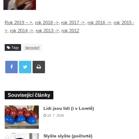
Rok 2019 – >
,
rok 2018 ->
,
rok 2017 ->
,
rok 2016 ->
,
rok 2015 -
>
,
rok 2014 ->
,
rok 2013 ->
,
rok 2012
Tagy
Varnsdorf
Tisknout
Související články
Lidi jsou lidi (i v Loretě)
19. 7. 2026
Slyšte slyšte (počtvrté)